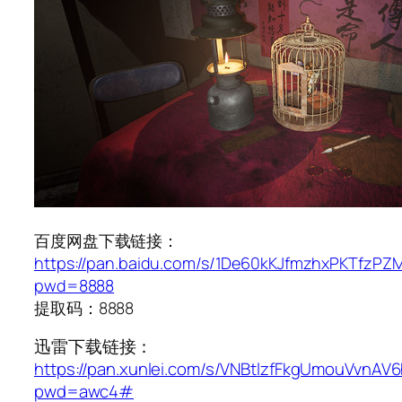
百度网盘下载链接：
https://pan.baidu.com/s/1De60kKJfmzhxPKTfzPZ
pwd=8888
提取码：8888
迅雷下载链接：
https://pan.xunlei.com/s/VNBtlzfFkgUmouVvnAV
pwd=awc4#