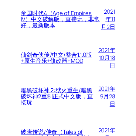
2021
帝国时代4（Age of Empires
年11
IV）中文破解版，直接玩，非常
好，最新版本
月2日
2021年
仙剑奇侠传7中文/整合1.1.0版
10月18
+原生音乐+修改器+MOD
日
2021年
暗黑破坏神 2:狱火重生/暗黑
9月28
破坏神2重制正式中文版，直
接玩
日
2021年
破晓传说/传奇（Tales of