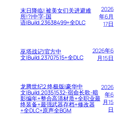
2026
末日降临! 被美女们关进避难
年6月
所!?|中字-国
语|Build.23638499+全DLC
17日
2026年6
巫塔战记|官方中
文|Build.23707515+全DLC
月15日
龙腾世纪2 终极版|豪华中
2026
文|Build.20351532-宿命长歌-暗
年6
影编年+整合高清材质+全职业最
月15
终装备+最强武器存档+修改器
日
+全DLC+原声全BGM