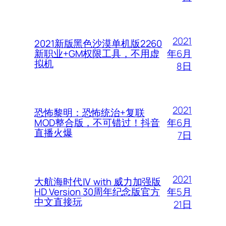
2021
2021新版黑色沙漠单机版2260
年6月
新职业+GM权限工具，不用虚
拟机
8日
2021
恐怖黎明：恐怖统治+复联
年6月
MOD整合版，不可错过！抖音
直播火爆
7日
2021
大航海时代Ⅳ with 威力加强版
年5月
HD Version 30周年纪念版官方
中文直接玩
21日