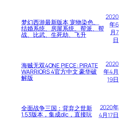
2020
梦幻西游最新版本 宠物染色、
年6
结婚系统、房屋系统、帮派、帮
月7
战、比武、生死劫、飞升
日
2020
海贼无双4ONE PIECE: PIRATE
年4月
WARRIORS 4官方中文 豪华破
解版
19日
2020年
全面战争三国：背弃之世新
1.53版本，集成dlc，直接玩
4月17日