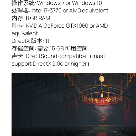
操作系统: Windows 7 or Windows 10
处理器: Intel i7-3770 or AMD equivalent
内存: 8 GB RAM
显卡: NVIDIA GeForce GTX1060 or AMD
equivalent
DirectX 版本: 11
存储空间: 需要 15 GB 可用空间
声卡: DirectSound compatible（must
support DirectX 9.0c or higher）