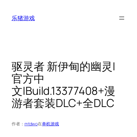
跳
至
乐猪游戏
内
容
驱灵者 新伊甸的幽灵|
官方中
文|Build.13377408+漫
游者套装DLC+全DLC
作者：
mtdwo
在
单机游戏