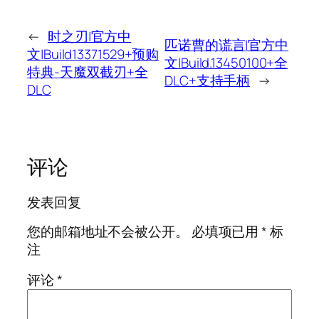
←
时之刃|官方中
匹诺曹的谎言|官方中
文|Build13371529+预购
文|Build.13450100+全
特典-天魔双截刃+全
DLC+支持手柄
→
DLC
评论
发表回复
您的邮箱地址不会被公开。
必填项已用
*
标
注
评论
*