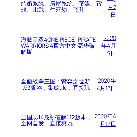
结婚系统、房屋系统、帮派、帮
月7
战、比武、生死劫、飞升
日
2020
海贼无双4ONE PIECE: PIRATE
年4月
WARRIORS 4官方中文 豪华破
解版
19日
2020年
全面战争三国：背弃之世新
1.53版本，集成dlc，直接玩
4月17日
2020年4
三国志14最新破解1.12版本，
全网首发，直接爽玩
月17日