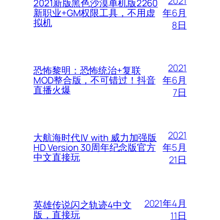
2021
2021新版黑色沙漠单机版2260
年6月
新职业+GM权限工具，不用虚
拟机
8日
2021
恐怖黎明：恐怖统治+复联
年6月
MOD整合版，不可错过！抖音
直播火爆
7日
2021
大航海时代Ⅳ with 威力加强版
年5月
HD Version 30周年纪念版官方
中文直接玩
21日
2021年4月
英雄传说闪之轨迹4中文
版，直接玩
11日