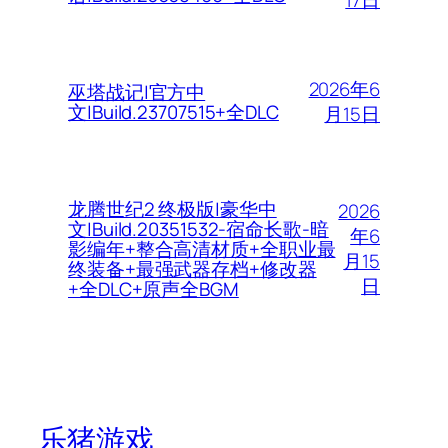
2026年6
巫塔战记|官方中
文|Build.23707515+全DLC
月15日
龙腾世纪2 终极版|豪华中
2026
文|Build.20351532-宿命长歌-暗
年6
影编年+整合高清材质+全职业最
月15
终装备+最强武器存档+修改器
日
+全DLC+原声全BGM
乐猪游戏