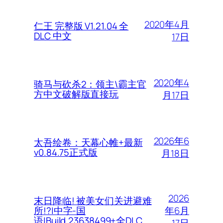
2020年4月
仁王 完整版 V1.21.04 全
DLC 中文
17日
2020年4
骑马与砍杀2：领主\霸主官
方中文破解版直接玩
月17日
2026年6
太吾绘卷：天幕心帷+最新
v0.84.75正式版
月18日
2026
末日降临! 被美女们关进避难
年6月
所!?|中字-国
语|Build.23638499+全DLC
17日