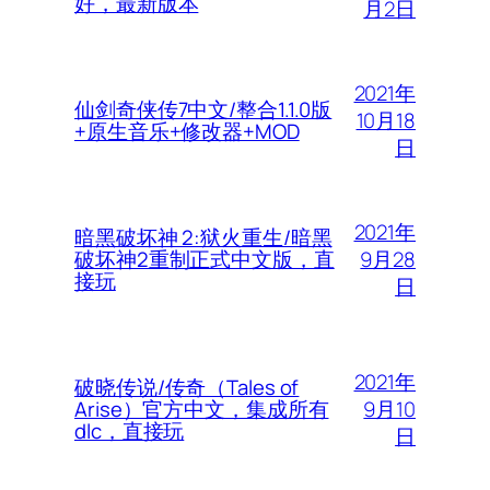
好，最新版本
月2日
2021年
仙剑奇侠传7中文/整合1.1.0版
10月18
+原生音乐+修改器+MOD
日
2021年
暗黑破坏神 2:狱火重生/暗黑
9月28
破坏神2重制正式中文版，直
接玩
日
2021年
破晓传说/传奇（Tales of
9月10
Arise）官方中文，集成所有
dlc，直接玩
日