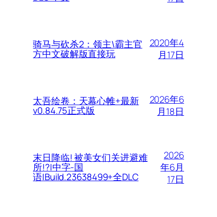
2020年4
骑马与砍杀2：领主\霸主官
方中文破解版直接玩
月17日
2026年6
太吾绘卷：天幕心帷+最新
v0.84.75正式版
月18日
2026
末日降临! 被美女们关进避难
年6月
所!?|中字-国
语|Build.23638499+全DLC
17日