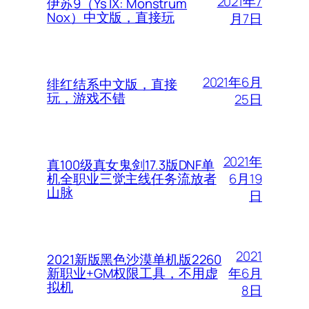
2021年7
伊苏9（Ys IX: Monstrum
Nox）中文版，直接玩
月7日
2021年6月
绯红结系中文版，直接
玩，游戏不错
25日
2021年
真100级真女鬼剑17.3版DNF单
6月19
机全职业三觉主线任务流放者
山脉
日
2021
2021新版黑色沙漠单机版2260
年6月
新职业+GM权限工具，不用虚
拟机
8日