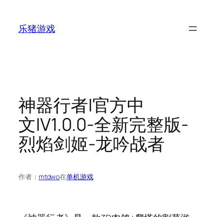
跳
至
乐猪游戏
内
容
神器行者|官方中
文|V1.0.0-全新完整版-
烈焰剑姬-龙吟战者
作者：
mtdwo
在
单机游戏