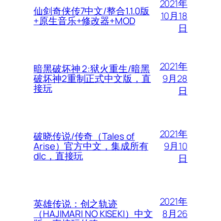
2021年
仙剑奇侠传7中文/整合1.1.0版
10月18
+原生音乐+修改器+MOD
日
2021年
暗黑破坏神 2:狱火重生/暗黑
9月28
破坏神2重制正式中文版，直
接玩
日
2021年
破晓传说/传奇（Tales of
9月10
Arise）官方中文，集成所有
dlc，直接玩
日
2021年
英雄传说：创之轨迹
8月26
（HAJIMARI NO KISEKI）中文