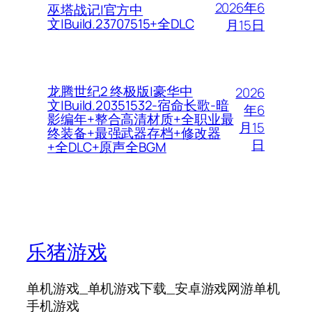
2026年6
巫塔战记|官方中
文|Build.23707515+全DLC
月15日
龙腾世纪2 终极版|豪华中
2026
文|Build.20351532-宿命长歌-暗
年6
影编年+整合高清材质+全职业最
月15
终装备+最强武器存档+修改器
日
+全DLC+原声全BGM
乐猪游戏
单机游戏_单机游戏下载_安卓游戏网游单机
手机游戏