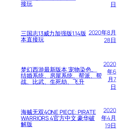
接玩
日
2020年8月
三国志13威力加强版1.14版
本直接玩
28日
2020
梦幻西游最新版本 宠物染色、
年6
结婚系统、房屋系统、帮派、帮
月7
战、比武、生死劫、飞升
日
2020
海贼无双4ONE PIECE: PIRATE
年4月
WARRIORS 4官方中文 豪华破
解版
19日