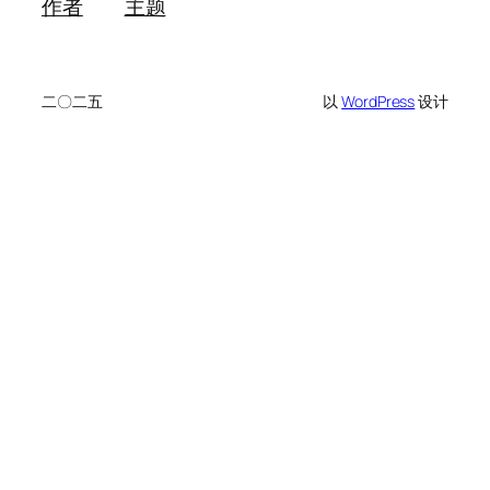
作者
主题
二〇二五
以
WordPress
设计