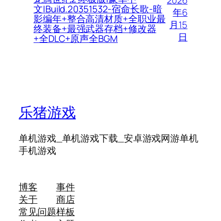
文|Build.20351532-宿命长歌-暗
年6
影编年+整合高清材质+全职业最
月15
终装备+最强武器存档+修改器
日
+全DLC+原声全BGM
乐猪游戏
单机游戏_单机游戏下载_安卓游戏网游单机
手机游戏
博客
事件
关于
商店
常见问题
样板