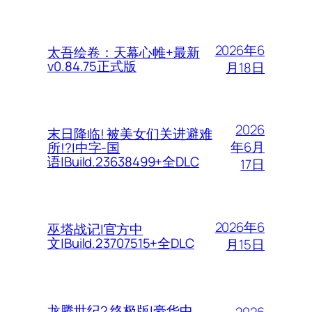
2026年6
太吾绘卷：天幕心帷+最新
v0.84.75正式版
月18日
2026
末日降临! 被美女们关进避难
年6月
所!?|中字-国
语|Build.23638499+全DLC
17日
2026年6
巫塔战记|官方中
文|Build.23707515+全DLC
月15日
龙腾世纪2 终极版|豪华中
2026