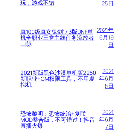
玩，游戏不错
25日
2021年
真100级真女鬼剑17.3版DNF单
6月19
机全职业三觉主线任务流放者
山脉
日
2021
2021新版黑色沙漠单机版2260
年6月
新职业+GM权限工具，不用虚
拟机
8日
2021
恐怖黎明：恐怖统治+复联
年6月
MOD整合版，不可错过！抖音
直播火爆
7日