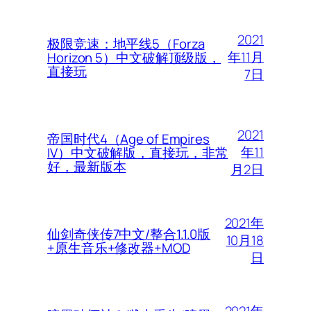
2021
极限竞速：地平线5（Forza
年11月
Horizon 5）中文破解顶级版，
直接玩
7日
2021
帝国时代4（Age of Empires
年11
IV）中文破解版，直接玩，非常
好，最新版本
月2日
2021年
仙剑奇侠传7中文/整合1.1.0版
10月18
+原生音乐+修改器+MOD
日