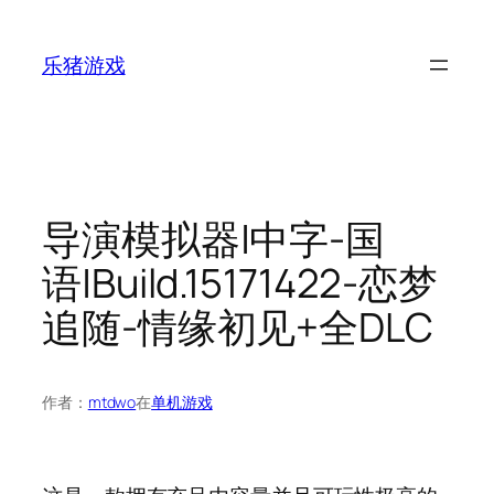
跳
至
乐猪游戏
内
容
导演模拟器|中字-国
语|Build.15171422-恋梦
追随-情缘初见+全DLC
作者：
mtdwo
在
单机游戏