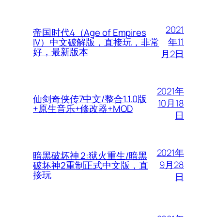
2021
帝国时代4（Age of Empires
年11
IV）中文破解版，直接玩，非常
好，最新版本
月2日
2021年
仙剑奇侠传7中文/整合1.1.0版
10月18
+原生音乐+修改器+MOD
日
2021年
暗黑破坏神 2:狱火重生/暗黑
9月28
破坏神2重制正式中文版，直
接玩
日