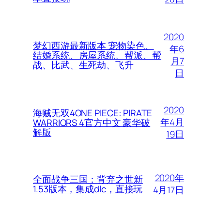
2020
梦幻西游最新版本 宠物染色、
年6
结婚系统、房屋系统、帮派、帮
月7
战、比武、生死劫、飞升
日
2020
海贼无双4ONE PIECE: PIRATE
年4月
WARRIORS 4官方中文 豪华破
解版
19日
2020年
全面战争三国：背弃之世新
1.53版本，集成dlc，直接玩
4月17日