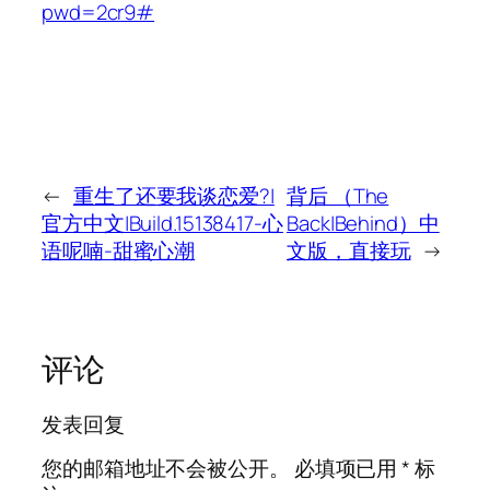
pwd=2cr9#
←
重生了还要我谈恋爱?|
背后 （The
官方中文|Build.15138417-心
Back|Behind）中
语呢喃-甜蜜心潮
文版，直接玩
→
评论
发表回复
您的邮箱地址不会被公开。
必填项已用
*
标