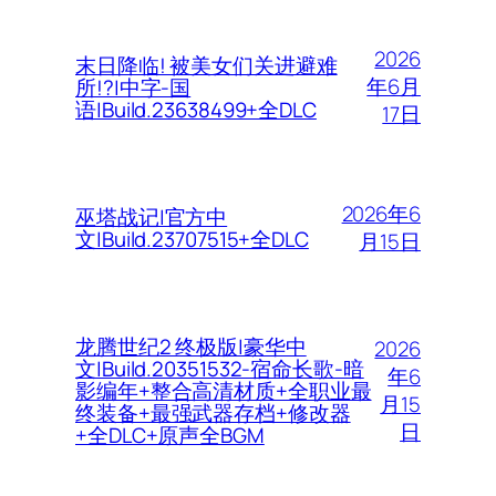
2026
末日降临! 被美女们关进避难
年6月
所!?|中字-国
语|Build.23638499+全DLC
17日
2026年6
巫塔战记|官方中
文|Build.23707515+全DLC
月15日
龙腾世纪2 终极版|豪华中
2026
文|Build.20351532-宿命长歌-暗
年6
影编年+整合高清材质+全职业最
月15
终装备+最强武器存档+修改器
日
+全DLC+原声全BGM