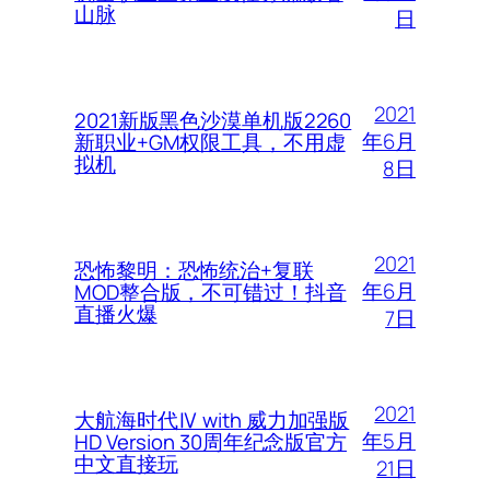
山脉
日
2021
2021新版黑色沙漠单机版2260
年6月
新职业+GM权限工具，不用虚
拟机
8日
2021
恐怖黎明：恐怖统治+复联
年6月
MOD整合版，不可错过！抖音
直播火爆
7日
2021
大航海时代Ⅳ with 威力加强版
年5月
HD Version 30周年纪念版官方
中文直接玩
21日