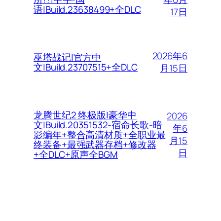
语|Build.23638499+全DLC
17日
2026年6
巫塔战记|官方中
文|Build.23707515+全DLC
月15日
龙腾世纪2 终极版|豪华中
2026
文|Build.20351532-宿命长歌-暗
年6
影编年+整合高清材质+全职业最
月15
终装备+最强武器存档+修改器
日
+全DLC+原声全BGM