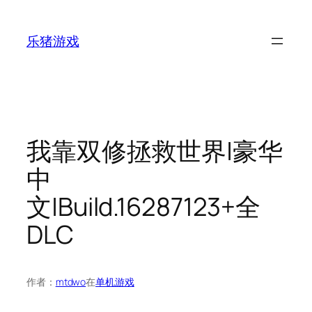
跳
至
乐猪游戏
内
容
我靠双修拯救世界|豪华
中
文|Build.16287123+全
DLC
作者：
mtdwo
在
单机游戏