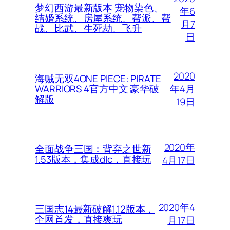
梦幻西游最新版本 宠物染色、
年6
结婚系统、房屋系统、帮派、帮
月7
战、比武、生死劫、飞升
日
2020
海贼无双4ONE PIECE: PIRATE
年4月
WARRIORS 4官方中文 豪华破
解版
19日
2020年
全面战争三国：背弃之世新
1.53版本，集成dlc，直接玩
4月17日
2020年4
三国志14最新破解1.12版本，
全网首发，直接爽玩
月17日