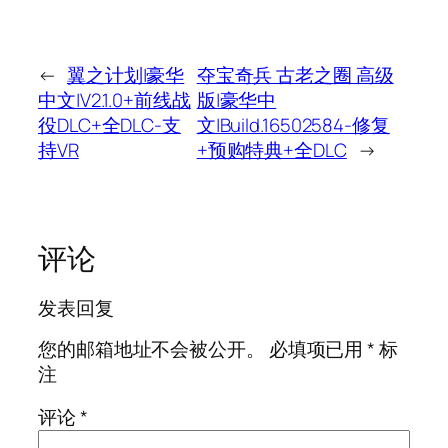
←
翼之计划|豪华
夺宝奇兵 古老之圈 高级
中文|V2.1.0+前线战
版|豪华中
役DLC+全DLC-支
文|Build.16502584-修复
持VR
+预购特典+全DLC
→
评论
发表回复
您的邮箱地址不会被公开。
必填项已用
*
标
注
评论
*