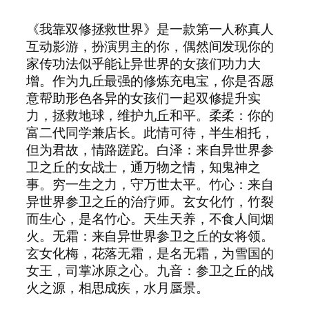
《我靠双修拯救世界》是一款第一人称真人
互动影游，扮演男主的你，偶然间发现你的
家传功法似乎能让异世界的女孩们功力大
增。作为九丘最强的修炼充电宝，你是否愿
意帮助形色各异的女孩们一起双修提升实
力，拯救地球，维护九丘和平。柔柔：你的
富二代同学兼店长。此情可待，半生相托，
但为君故，情路蹉跎。白泽：来自异世界参
卫之丘的女战士，通万物之情，知鬼神之
事。穷一生之力，守万世太平。竹心：来自
异世界参卫之丘的治疗师。玄女化竹，竹裂
而生心，是名竹心。天生天养，不食人间烟
火。无霜：来自异世界参卫之丘的女将领。
玄女化梅，花落无霜，是名无霜，为雪国的
女王，司掌冰原之心。九音：参卫之丘的战
火之源，相思成疾，水月蜃景。