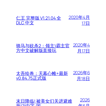
2020年4月
仁王 完整版 V1.21.04 全
DLC 中文
17日
2020年4
骑马与砍杀2：领主\霸主官
方中文破解版直接玩
月17日
2026年6
太吾绘卷：天幕心帷+最新
v0.84.75正式版
月18日
2026
末日降临! 被美女们关进避难
年6月
所!?|中字-国