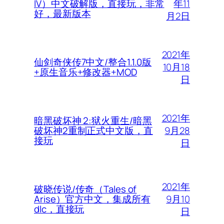
年11
IV）中文破解版，直接玩，非常
好，最新版本
月2日
2021年
仙剑奇侠传7中文/整合1.1.0版
10月18
+原生音乐+修改器+MOD
日
2021年
暗黑破坏神 2:狱火重生/暗黑
9月28
破坏神2重制正式中文版，直
接玩
日
2021年
破晓传说/传奇（Tales of
9月10
Arise）官方中文，集成所有
dlc，直接玩
日