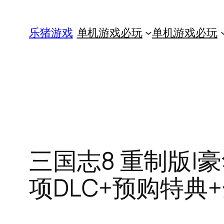
跳
至
乐猪游戏
单机游戏必玩
单机游戏必玩
内
容
三国志8 重制版|豪华中
项DLC+预购特典+