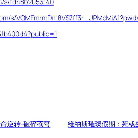
cn/s/fd48b2053140
ei.com/s/VOMFmrmDm8VS7ff3r_UPMcMiA1?pw
f51b400d4?public=1
1-天命逆转-破碎苍穹
维纳斯璀璨假期：死或生X