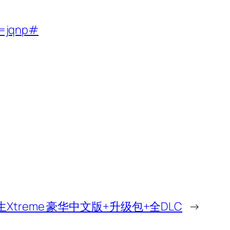
d=jqnp#
treme 豪华中文版+升级包+全DLC
→