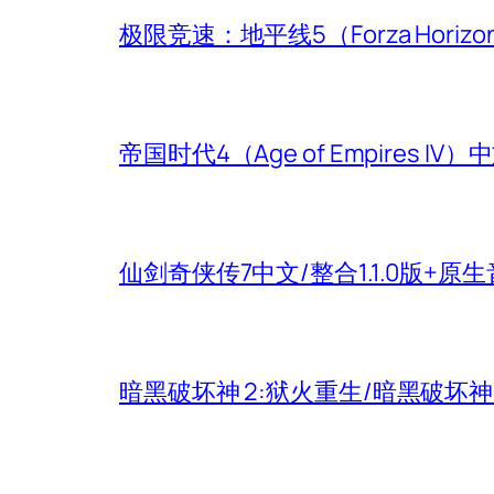
极限竞速：地平线5（Forza Hori
帝国时代4（Age of Empires
仙剑奇侠传7中文/整合1.1.0版+原
暗黑破坏神 2:狱火重生/暗黑破坏