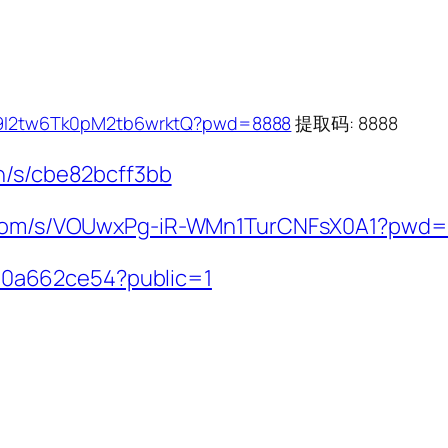
VD9I2tw6Tk0pM2tb6wrktQ?pwd=8888
提取码: 8888
cn/s/cbe82bcff3bb
ei.com/s/VOUwxPg-iR-WMn1TurCNFsX0A1?pwd
3540a662ce54?public=1