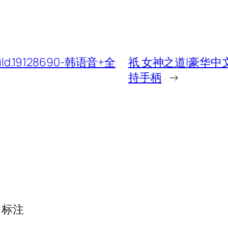
.19128690-韩语音+全
祇 女神之道|豪华中文|B
持手柄
→
标注