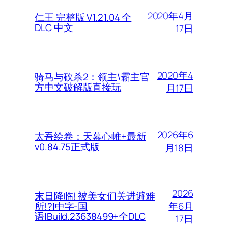
2020年4月
仁王 完整版 V1.21.04 全
DLC 中文
17日
2020年4
骑马与砍杀2：领主\霸主官
方中文破解版直接玩
月17日
2026年6
太吾绘卷：天幕心帷+最新
v0.84.75正式版
月18日
2026
末日降临! 被美女们关进避难
年6月
所!?|中字-国
语|Build.23638499+全DLC
17日