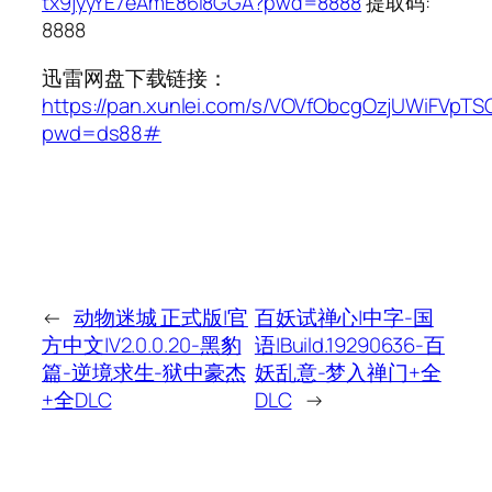
tx9jyyYE7eAmE86I8GGA?pwd=8888
提取码:
8888
迅雷网盘下载链接：
https://pan.xunlei.com/s/VOVfObcgOzjUWiFVpT
pwd=ds88#
←
动物迷城 正式版|官
百妖试禅心|中字-国
方中文|V2.0.0.20-黑豹
语|Build.19290636-百
篇-逆境求生-狱中豪杰
妖乱意-梦入禅门+全
+全DLC
DLC
→