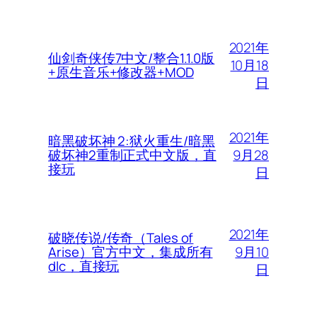
2021年
仙剑奇侠传7中文/整合1.1.0版
10月18
+原生音乐+修改器+MOD
日
2021年
暗黑破坏神 2:狱火重生/暗黑
9月28
破坏神2重制正式中文版，直
接玩
日
2021年
破晓传说/传奇（Tales of
9月10
Arise）官方中文，集成所有
dlc，直接玩
日