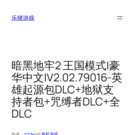
跳
至
乐猪游戏
内
容
暗黑地牢2 王国模式|豪
华中文|V2.02.79016-英
雄起源包DLC+地狱支
持者包+咒缚者DLC+全
DLC
作者：
mtdwo
在
单机游戏