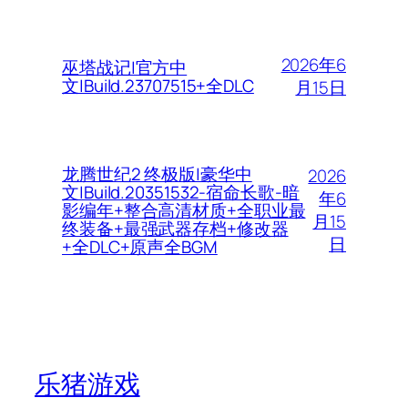
2026年6
巫塔战记|官方中
文|Build.23707515+全DLC
月15日
龙腾世纪2 终极版|豪华中
2026
文|Build.20351532-宿命长歌-暗
年6
影编年+整合高清材质+全职业最
月15
终装备+最强武器存档+修改器
日
+全DLC+原声全BGM
乐猪游戏