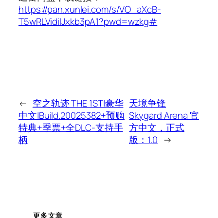
https://pan.xunlei.com/s/VO_aXcB-
T5wRLVidilJxkb3pA1?pwd=wzkg#
←
空之轨迹 THE 1ST|豪华
天境争锋
中文|Build.20025382+预购
Skygard Arena 官
特典+季票+全DLC-支持手
方中文，正式
柄
版：1.0
→
更多文章