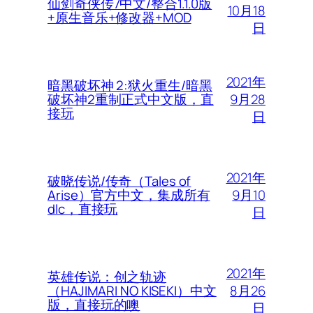
仙剑奇侠传7中文/整合1.1.0版
10月18
+原生音乐+修改器+MOD
日
2021年
暗黑破坏神 2:狱火重生/暗黑
9月28
破坏神2重制正式中文版，直
接玩
日
2021年
破晓传说/传奇（Tales of
9月10
Arise）官方中文，集成所有
dlc，直接玩
日
2021年
英雄传说：创之轨迹
8月26
（HAJIMARI NO KISEKI）中文
版，直接玩的噢
日