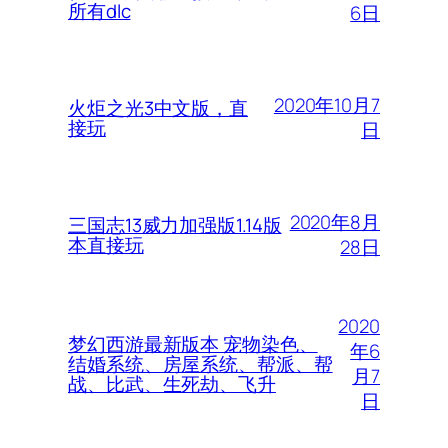
所有dlc
6日
2020年10月7
火炬之光3中文版，直
接玩
日
2020年8月
三国志13威力加强版1.14版
本直接玩
28日
2020
梦幻西游最新版本 宠物染色、
年6
结婚系统、房屋系统、帮派、帮
月7
战、比武、生死劫、飞升
日