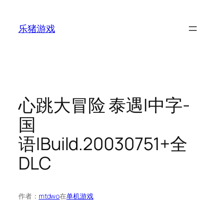
跳
至
乐猪游戏
内
容
心跳大冒险 泰遇|中字-
国
语|Build.20030751+全
DLC
作者：
mtdwo
在
单机游戏