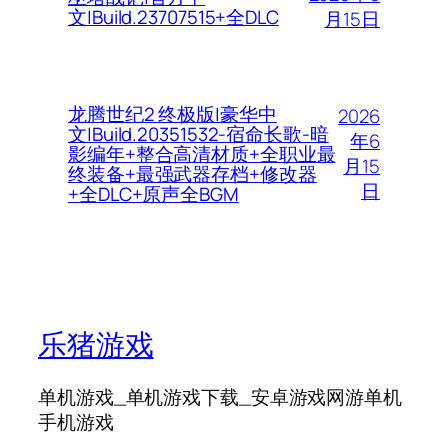
文|Build.23707515+全DLC
月15日
龙腾世纪2 终极版|豪华中
2026
文|Build.20351532-宿命长歌-暗
年6
影编年+整合高清材质+全职业最
月15
终装备+最强武器存档+修改器
日
+全DLC+原声全BGM
乐猪游戏
单机游戏_单机游戏下载_安卓游戏网游单机
手机游戏