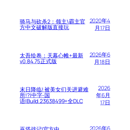
2020年4
骑马与砍杀2：领主\霸主官
方中文破解版直接玩
月17日
2026年6
太吾绘卷：天幕心帷+最新
v0.84.75正式版
月18日
2026
末日降临! 被美女们关进避难
年6月
所!?|中字-国
语|Build.23638499+全DLC
17日
2026年6
巫塔战记|官方中