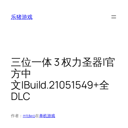
跳
至
乐猪游戏
内
容
三位一体 3 权力圣器|官
方中
文|Build.21051549+全
DLC
作者：
mtdwo
在
单机游戏