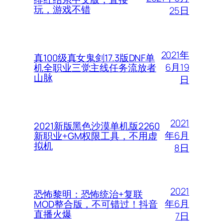
玩，游戏不错
25日
2021年
真100级真女鬼剑17.3版DNF单
6月19
机全职业三觉主线任务流放者
山脉
日
2021
2021新版黑色沙漠单机版2260
年6月
新职业+GM权限工具，不用虚
拟机
8日
2021
恐怖黎明：恐怖统治+复联
年6月
MOD整合版，不可错过！抖音
直播火爆
7日