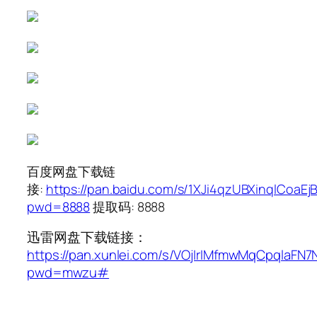
百度网盘下载链
接:
https://pan.baidu.com/s/1XJi4qzUBXinqlCoaEj
pwd=8888
提取码: 8888
迅雷网盘下载链接：
https://pan.xunlei.com/s/VOjIrIMfmwMqCpqlaFN
pwd=mwzu#