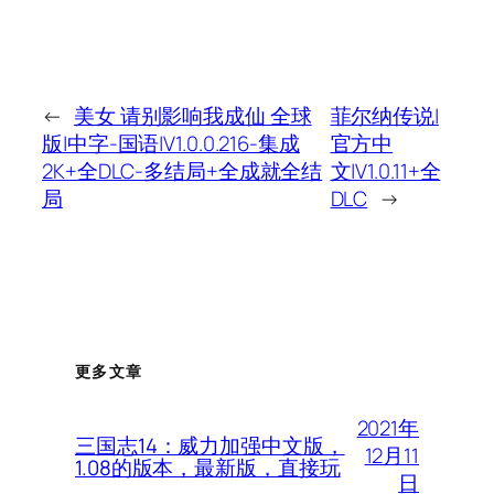
←
美女 请别影响我成仙 全球
菲尔纳传说|
版|中字-国语|V1.0.0.216-集成
官方中
2K+全DLC-多结局+全成就全结
文|V1.0.11+全
局
DLC
→
更多文章
2021年
三国志14：威力加强中文版，
12月11
1.08的版本，最新版，直接玩
日