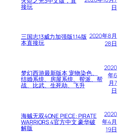
火炬之光3中文版，直
接玩
日
2020年8月
三国志13威力加强版1.14版
本直接玩
28日
2020
梦幻西游最新版本 宠物染色、
年6
结婚系统、房屋系统、帮派、帮
月7
战、比武、生死劫、飞升
日
2020
海贼无双4ONE PIECE: PIRATE
年4月
WARRIORS 4官方中文 豪华破
解版
19日