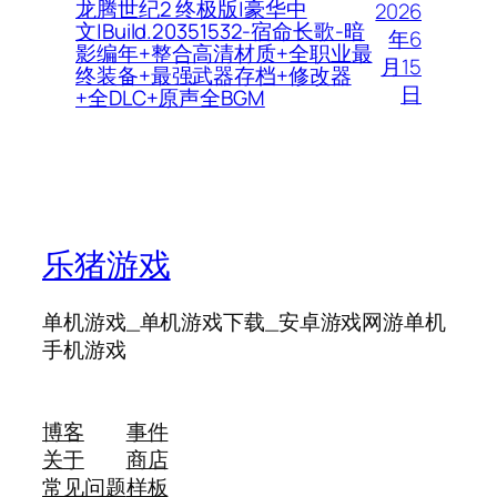
龙腾世纪2 终极版|豪华中
2026
文|Build.20351532-宿命长歌-暗
年6
影编年+整合高清材质+全职业最
月15
终装备+最强武器存档+修改器
日
+全DLC+原声全BGM
乐猪游戏
单机游戏_单机游戏下载_安卓游戏网游单机
手机游戏
博客
事件
关于
商店
常见问题
样板