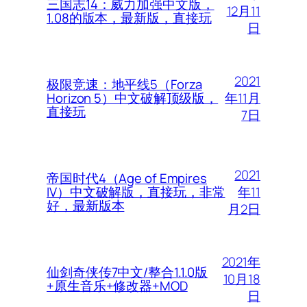
三国志14：威力加强中文版，
12月11
1.08的版本，最新版，直接玩
日
2021
极限竞速：地平线5（Forza
年11月
Horizon 5）中文破解顶级版，
直接玩
7日
2021
帝国时代4（Age of Empires
年11
IV）中文破解版，直接玩，非常
好，最新版本
月2日
2021年
仙剑奇侠传7中文/整合1.1.0版
10月18
+原生音乐+修改器+MOD
日