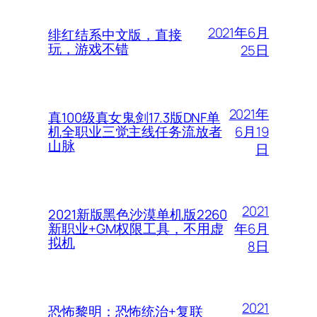
2021年6月
绯红结系中文版，直接
玩，游戏不错
25日
2021年
真100级真女鬼剑17.3版DNF单
6月19
机全职业三觉主线任务流放者
山脉
日
2021
2021新版黑色沙漠单机版2260
年6月
新职业+GM权限工具，不用虚
拟机
8日
2021
恐怖黎明：恐怖统治+复联