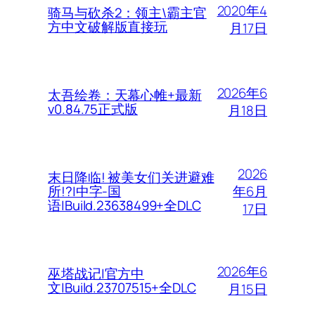
2020年4
骑马与砍杀2：领主\霸主官
方中文破解版直接玩
月17日
2026年6
太吾绘卷：天幕心帷+最新
v0.84.75正式版
月18日
2026
末日降临! 被美女们关进避难
年6月
所!?|中字-国
语|Build.23638499+全DLC
17日
2026年6
巫塔战记|官方中
文|Build.23707515+全DLC
月15日