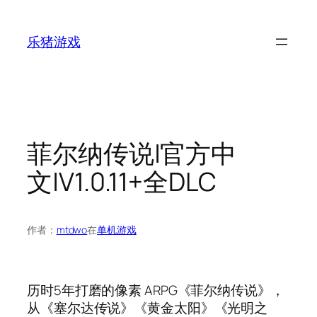
跳
至
乐猪游戏
内
容
菲尔纳传说|官方中
文|V1.0.11+全DLC
作者：
mtdwo
在
单机游戏
历时5年打磨的像素 ARPG《菲尔纳传说》，
从《塞尔达传说》《黄金太阳》《光明之