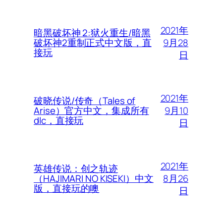
2021年
暗黑破坏神 2:狱火重生/暗黑
9月28
破坏神2重制正式中文版，直
接玩
日
2021年
破晓传说/传奇（Tales of
9月10
Arise）官方中文，集成所有
dlc，直接玩
日
2021年
英雄传说：创之轨迹
8月26
（HAJIMARI NO KISEKI）中文
版，直接玩的噢
日