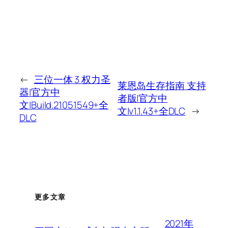
←
三位一体 3 权力圣
莱恩岛生存指南 支持
器|官方中
者版|官方中
文|Build.21051549+全
文|v1.1.43+全DLC
→
DLC
更多文章
2021年