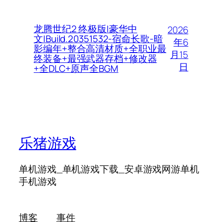
龙腾世纪2 终极版|豪华中
2026
文|Build.20351532-宿命长歌-暗
年6
影编年+整合高清材质+全职业最
月15
终装备+最强武器存档+修改器
日
+全DLC+原声全BGM
乐猪游戏
单机游戏_单机游戏下载_安卓游戏网游单机
手机游戏
博客
事件