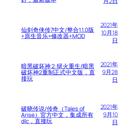
月2日
2021年
仙剑奇侠传7中文/整合1.1.0版
10月18
+原生音乐+修改器+MOD
日
2021年
暗黑破坏神 2:狱火重生/暗黑
9月28
破坏神2重制正式中文版，直
接玩
日
2021年
破晓传说/传奇（Tales of
9月10
Arise）官方中文，集成所有
dlc，直接玩
日