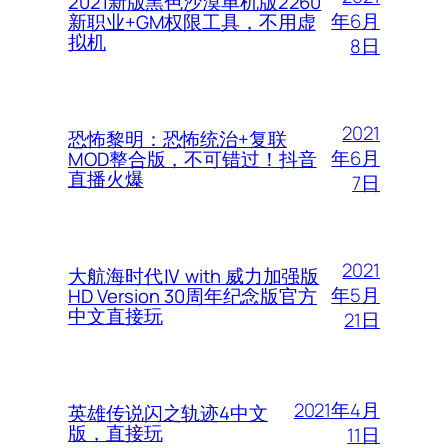
2021新版黑色沙漠单机版2260
年6月
新职业+GM权限工具，不用虚
拟机
8日
2021
恐怖黎明：恐怖统治+复联
年6月
MOD整合版，不可错过！抖音
直播火爆
7日
2021
大航海时代Ⅳ with 威力加强版
年5月
HD Version 30周年纪念版官方
中文直接玩
21日
2021年4月
英雄传说闪之轨迹4中文
版，直接玩
11日