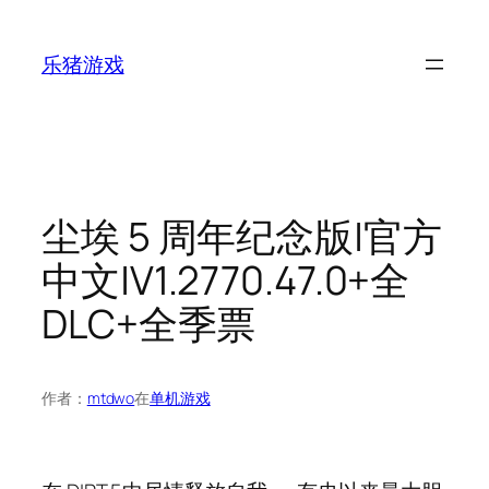
跳
至
乐猪游戏
内
容
尘埃 5 周年纪念版|官方
中文|V1.2770.47.0+全
DLC+全季票
作者：
mtdwo
在
单机游戏