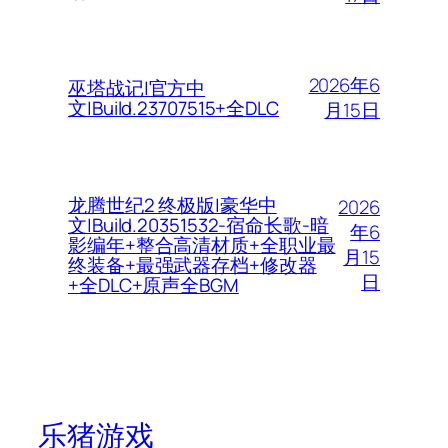
2026年6
巫塔战记|官方中
文|Build.23707515+全DLC
月15日
龙腾世纪2 终极版|豪华中
2026
文|Build.20351532-宿命长歌-暗
年6
影编年+整合高清材质+全职业最
月15
终装备+最强武器存档+修改器
日
+全DLC+原声全BGM
乐猪游戏