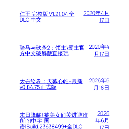
2020年4月
仁王 完整版 V1.21.04 全
DLC 中文
17日
2020年4
骑马与砍杀2：领主\霸主官
方中文破解版直接玩
月17日
2026年6
太吾绘卷：天幕心帷+最新
v0.84.75正式版
月18日
2026
末日降临! 被美女们关进避难
年6月
所!?|中字-国
语|Build.23638499+全DLC
17日