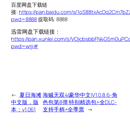
百度网盘下载链
接:
https://pan.baidu.com/s/1oS88txAcOq2Cm7b
pwd=8888
提取码: 8888
迅雷网盘下载链接：
https://pan.xunlei.com/s/VOjcbsbbFN4G5m0uP
pwd=wrji#
←
夏日海滩
海贼无双4|豪华中文|V1.0.8.6-角
中文版，版
色包第8弹 特别精选包+全DLC-
本：v1.061
支持手柄+全季票
→