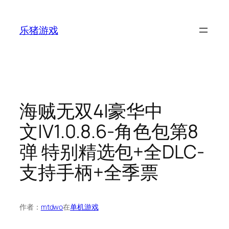
跳
至
乐猪游戏
内
容
海贼无双4|豪华中
文|V1.0.8.6-角色包第8
弹 特别精选包+全DLC-
支持手柄+全季票
作者：
mtdwo
在
单机游戏