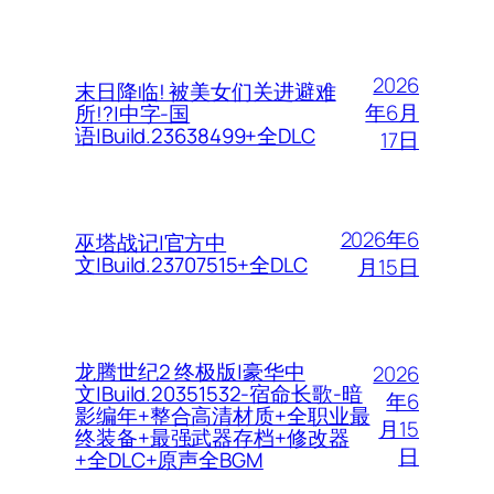
2026
末日降临! 被美女们关进避难
年6月
所!?|中字-国
语|Build.23638499+全DLC
17日
2026年6
巫塔战记|官方中
文|Build.23707515+全DLC
月15日
龙腾世纪2 终极版|豪华中
2026
文|Build.20351532-宿命长歌-暗
年6
影编年+整合高清材质+全职业最
月15
终装备+最强武器存档+修改器
日
+全DLC+原声全BGM