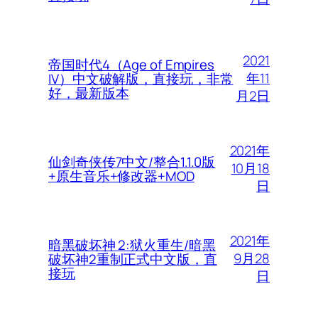
2021
帝国时代4（Age of Empires
年11
IV）中文破解版，直接玩，非常
好，最新版本
月2日
2021年
仙剑奇侠传7中文/整合1.1.0版
10月18
+原生音乐+修改器+MOD
日
2021年
暗黑破坏神 2:狱火重生/暗黑
9月28
破坏神2重制正式中文版，直
接玩
日