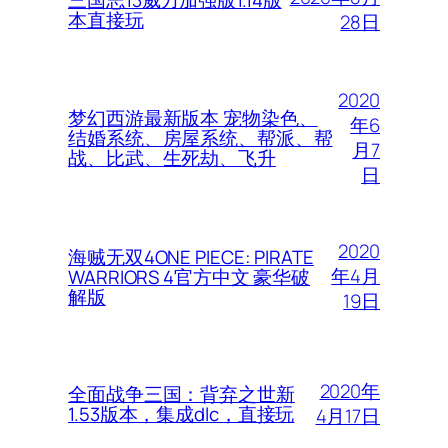
本直接玩
28日
2020
梦幻西游最新版本 宠物染色、
年6
结婚系统、房屋系统、帮派、帮
月7
战、比武、生死劫、飞升
日
2020
海贼无双4ONE PIECE: PIRATE
年4月
WARRIORS 4官方中文 豪华破
解版
19日
2020年
全面战争三国：背弃之世新
1.53版本，集成dlc，直接玩
4月17日