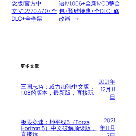
念版|官方中
语|V1.006+全新MOD整合
文|V1.2770.47.0+全
包+预购特典+全DLC+修
DLC+全季票
改器
→
更多文章
2021年
三国志14：威力加强中文版，
12月11
1.08的版本，最新版，直接玩
日
2021
极限竞速：地平线5（Forza
年11月
Horizon 5）中文破解顶级版，
直接玩
7日