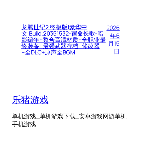
龙腾世纪2 终极版|豪华中
2026
文|Build.20351532-宿命长歌-暗
年6
影编年+整合高清材质+全职业最
月15
终装备+最强武器存档+修改器
日
+全DLC+原声全BGM
乐猪游戏
单机游戏_单机游戏下载_安卓游戏网游单机
手机游戏