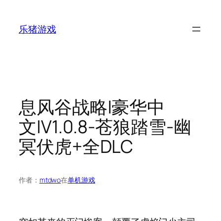
跳
至
乐猪游戏
内
容
息风谷战略|豪华中
文|V1.0.8-苍狼踏雪-幽
冥伏虎+全DLC
作者：
mtdwo
在
单机游戏