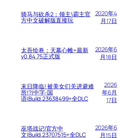
2020年4
骑马与砍杀2：领主\霸主官
方中文破解版直接玩
月17日
2026年6
太吾绘卷：天幕心帷+最新
v0.84.75正式版
月18日
2026
末日降临! 被美女们关进避难
年6月
所!?|中字-国
语|Build.23638499+全DLC
17日
2026年6
巫塔战记|官方中
文|Build.23707515+全DLC
月15日