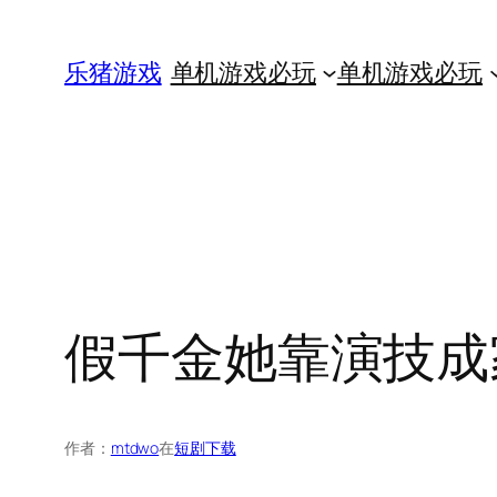
跳
至
乐猪游戏
单机游戏必玩
单机游戏必玩
内
容
假千金她靠演技成
作者：
mtdwo
在
短剧下载