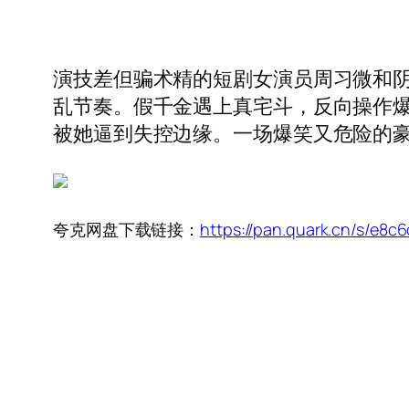
演技差但骗术精的短剧女演员周习微和
乱节奏。假千金遇上真宅斗，反向操作
被她逼到失控边缘。一场爆笑又危险的
夸克网盘下载链接：
https://pan.quark.cn/s/e8c