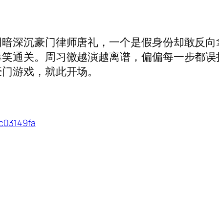
阴暗深沉豪门律师唐礼，一个是假身份却敢反向
爆笑通关。周习微越演越离谱，偏偏每一步都误
豪门游戏，就此开场。
6c03149fa