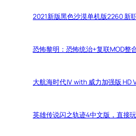
2021新版黑色沙漠单机版2260 
恐怖黎明：恐怖统治+复联MOD整
大航海时代Ⅳ with 威力加强版 HD
英雄传说闪之轨迹4中文版，直接