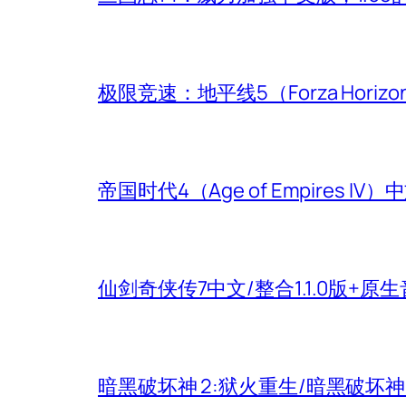
极限竞速：地平线5（Forza Hori
帝国时代4（Age of Empires
仙剑奇侠传7中文/整合1.1.0版+原
暗黑破坏神 2:狱火重生/暗黑破坏