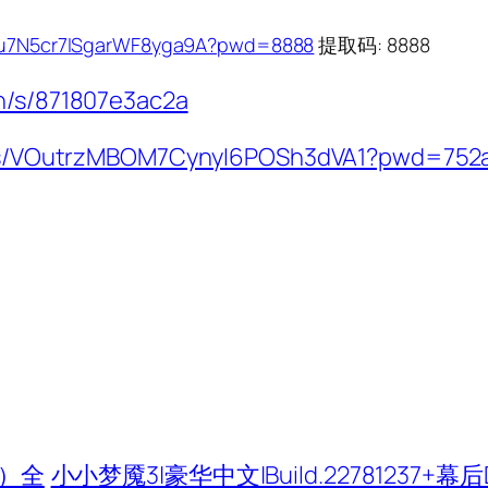
m8u7N5cr7ISgarWF8yga9A?pwd=8888
提取码: 8888
cn/s/871807e3ac2a
om/s/VOutrzMBOM7CynyI6POSh3dVA1?pwd=752
玩）全
小小梦魇3|豪华中文|Build.22781237