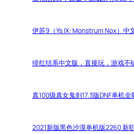
伊苏9（Ys IX: Monstrum Nox
绯红结系中文版，直接玩，游戏不
真100级真女鬼剑17.3版DNF单
2021新版黑色沙漠单机版2260 