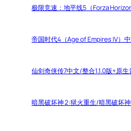
极限竞速：地平线5（Forza Hori
帝国时代4（Age of Empires
仙剑奇侠传7中文/整合1.1.0版+原
暗黑破坏神 2:狱火重生/暗黑破坏