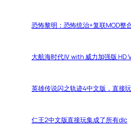
恐怖黎明：恐怖统治+复联MOD整
大航海时代Ⅳ with 威力加强版 HD
英雄传说闪之轨迹4中文版，直接
仁王2中文版直接玩集成了所有dlc