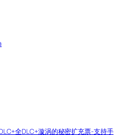
a
+幕后DLC+全DLC+漩涡的秘密扩充票-支持手