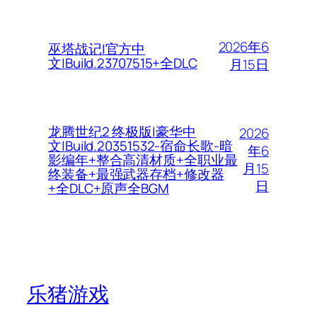
2026年6
巫塔战记|官方中
文|Build.23707515+全DLC
月15日
龙腾世纪2 终极版|豪华中
2026
文|Build.20351532-宿命长歌-暗
年6
影编年+整合高清材质+全职业最
月15
终装备+最强武器存档+修改器
日
+全DLC+原声全BGM
乐猪游戏