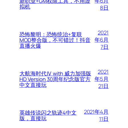
年6月
新职业+GM权限工具，不用虚
拟机
8日
2021
恐怖黎明：恐怖统治+复联
年6月
MOD整合版，不可错过！抖音
直播火爆
7日
2021
大航海时代Ⅳ with 威力加强版
年5月
HD Version 30周年纪念版官方
中文直接玩
21日
2021年4月
英雄传说闪之轨迹4中文
版，直接玩
11日