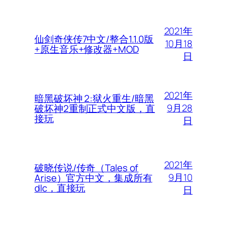
2021年
仙剑奇侠传7中文/整合1.1.0版
10月18
+原生音乐+修改器+MOD
日
2021年
暗黑破坏神 2:狱火重生/暗黑
9月28
破坏神2重制正式中文版，直
接玩
日
2021年
破晓传说/传奇（Tales of
9月10
Arise）官方中文，集成所有
dlc，直接玩
日