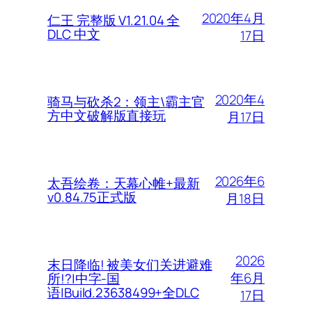
2020年4月
仁王 完整版 V1.21.04 全
DLC 中文
17日
2020年4
骑马与砍杀2：领主\霸主官
方中文破解版直接玩
月17日
2026年6
太吾绘卷：天幕心帷+最新
v0.84.75正式版
月18日
2026
末日降临! 被美女们关进避难
年6月
所!?|中字-国
语|Build.23638499+全DLC
17日