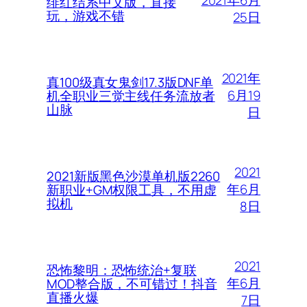
绯红结系中文版，直接
玩，游戏不错
25日
2021年
真100级真女鬼剑17.3版DNF单
6月19
机全职业三觉主线任务流放者
山脉
日
2021
2021新版黑色沙漠单机版2260
年6月
新职业+GM权限工具，不用虚
拟机
8日
2021
恐怖黎明：恐怖统治+复联
年6月
MOD整合版，不可错过！抖音
直播火爆
7日