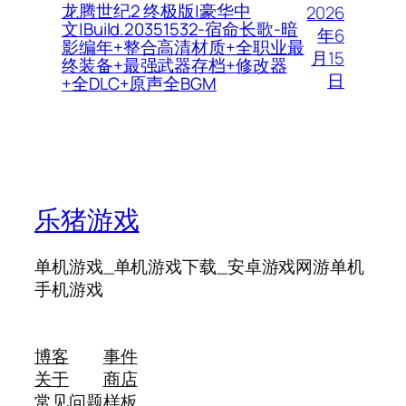
龙腾世纪2 终极版|豪华中
2026
文|Build.20351532-宿命长歌-暗
年6
影编年+整合高清材质+全职业最
月15
终装备+最强武器存档+修改器
日
+全DLC+原声全BGM
乐猪游戏
单机游戏_单机游戏下载_安卓游戏网游单机
手机游戏
博客
事件
关于
商店
常见问题
样板