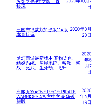
2020年10月7
火炬之光3中文版，直
接玩
日
2020年8月
三国志13威力加强版1.14版
本直接玩
28日
2020
梦幻西游最新版本 宠物染色、
年6
结婚系统、房屋系统、帮派、帮
月7
战、比武、生死劫、飞升
日
2020
海贼无双4ONE PIECE: PIRATE
年4月
WARRIORS 4官方中文 豪华破
解版
19日