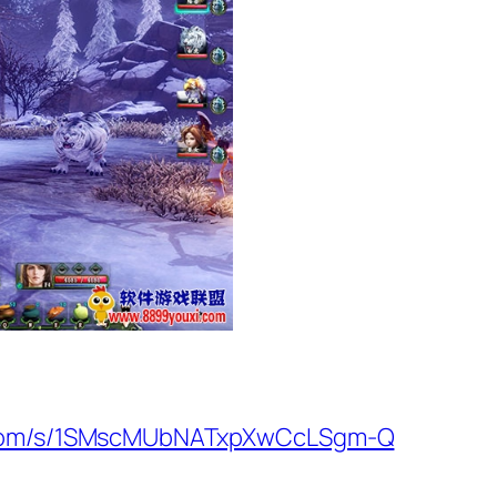
u.com/s/1SMscMUbNATxpXwCcLSgm-Q