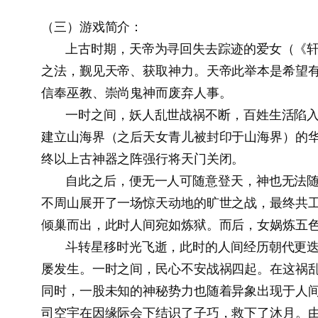
（三）游戏简介：
上古时期，天帝为寻回失去踪迹的爱女（《轩辕
之法，觐见天帝、获取神力。天帝此举本是希望
信奉巫教、崇尚鬼神而废弃人事。
一时之间，妖人乱世战祸不断，百姓生活陷入不
建立山海界（之后天女青儿被封印于山海界）的
终以上古神器之阵强行将天门关闭。
自此之后，便无一人可随意登天，神也无法随意
不周山展开了一场惊天动地的旷世之战，最终共
倾巢而出，此时人间宛如炼狱。而后，女娲炼五
斗转星移时光飞逝，此时的人间经历朝代更迭后
屡发生。一时之间，民心不安战祸四起。在这祸
同时，一股未知的神秘势力也随着异象出现于人间；
司空宇在因缘际会下结识了子巧，救下了沐月。