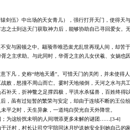
剑伍》中出场的天女青儿），强行打开天门，使得天与
有志之士到达天门获取神力后，能够协助自己寻回爱女。
安与困顿之中。颛顼帝唯恐蚩尤乱世再现人间，却苦于
华胥之主求助。与此同时，华胥之主的儿女伏羲、女娲也
下凡，史称“绝地天通”。可惜天门的关闭，并未使得人
工战败，怒撞不周山而亡。霎时天地倾倒，天河之水与共
色石补天，折神鳖之足撑四极，平洪水杀猛兽，百姓终得
，虽有过短暂的繁荣与安定，却由于连续不断的王位纷
乱未平之时，天生异象，一道纯白荧光自天外降世。
为这纷扰未明的人间增添更多未解的谜团……[3-4]
由于迁村，村长让司空宇陪同沐月护送她安全到她自己的