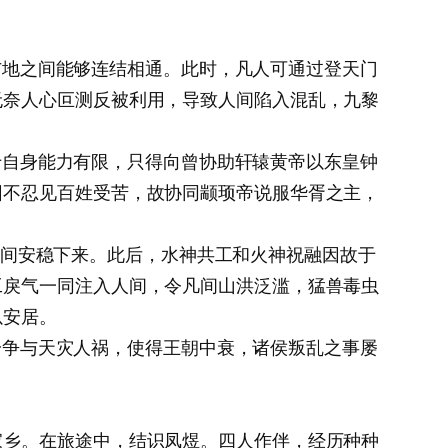
地之间能够连结相通。此时，凡人可通过登天门
无奈人心叵测反被利用，导致人间陷入混乱，九黎
自身能力有限，只得向曾协助轩辕黄帝以东皇钟
因不忍见百姓受苦，故协同颛顼帝说服华胥之主，
间安稳下来。此后，水神共工和火神祝融因故于
工戾气一同注入人间，令凡间山洪泛滥，猛兽毒虫
以安居。
争与天灾人祸，使得王朝中衰，诸侯叛乱之事屡
家乡。在旅途中，结识凤煜。四人作伴，经历种种