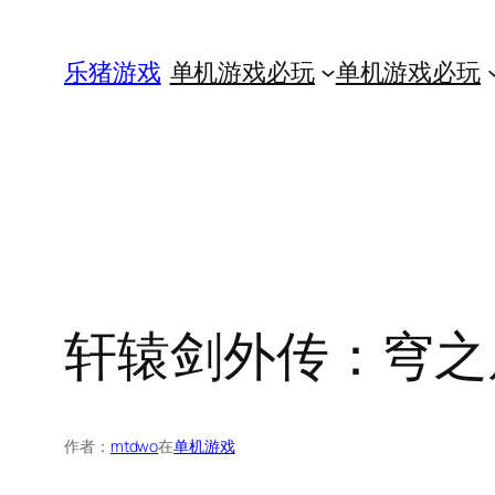
跳
至
乐猪游戏
单机游戏必玩
单机游戏必玩
内
容
轩辕剑外传：穹之
作者：
mtdwo
在
单机游戏