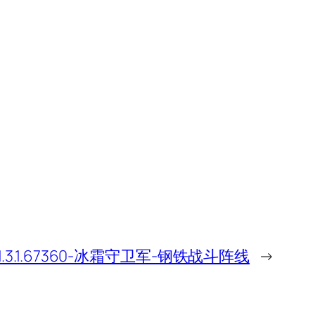
3.1.67360-冰霜守卫军-钢铁战斗阵线
→