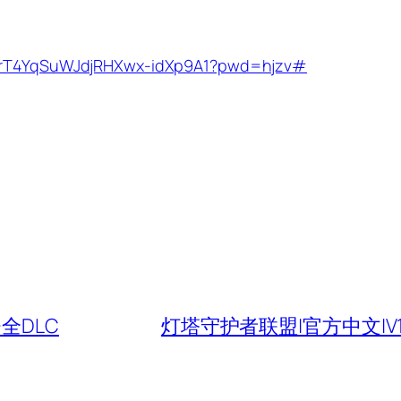
/VNrT4YqSuWJdjRHXwx-idXp9A1?pwd=hjzv#
+全DLC
灯塔守护者联盟|官方中文|V1.