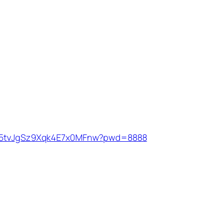
11p5tvJgSz9Xqk4E7x0MFnw?pwd=8888