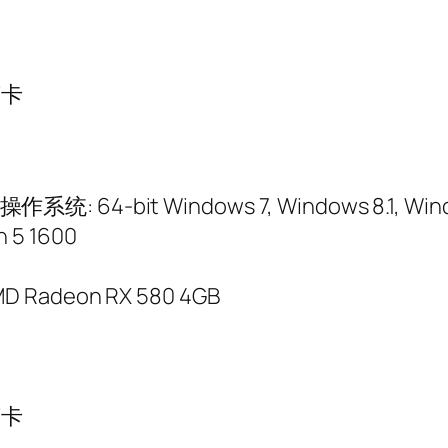
声卡
64-bit Windows 7, Windows 8.1, Wind
n 5 1600
MD Radeon RX 580 4GB
声卡