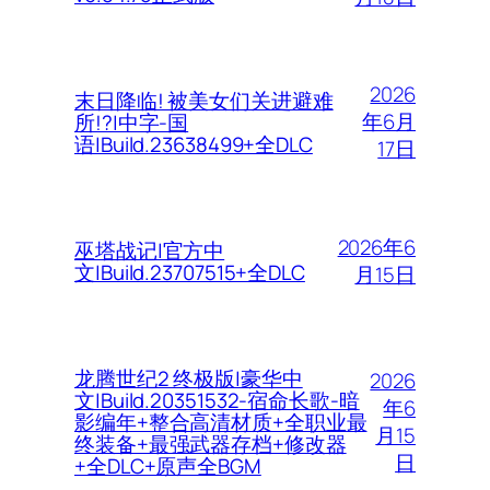
2026
末日降临! 被美女们关进避难
年6月
所!?|中字-国
语|Build.23638499+全DLC
17日
2026年6
巫塔战记|官方中
文|Build.23707515+全DLC
月15日
龙腾世纪2 终极版|豪华中
2026
文|Build.20351532-宿命长歌-暗
年6
影编年+整合高清材质+全职业最
月15
终装备+最强武器存档+修改器
日
+全DLC+原声全BGM