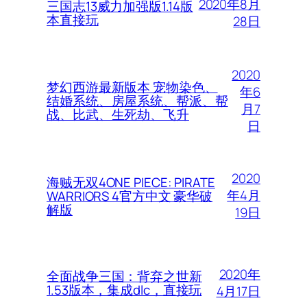
2020年8月
三国志13威力加强版1.14版
本直接玩
28日
2020
梦幻西游最新版本 宠物染色、
年6
结婚系统、房屋系统、帮派、帮
月7
战、比武、生死劫、飞升
日
2020
海贼无双4ONE PIECE: PIRATE
年4月
WARRIORS 4官方中文 豪华破
解版
19日
2020年
全面战争三国：背弃之世新
1.53版本，集成dlc，直接玩
4月17日