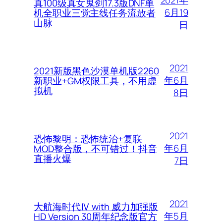
2021年
真100级真女鬼剑17.3版DNF单
6月19
机全职业三觉主线任务流放者
山脉
日
2021
2021新版黑色沙漠单机版2260
年6月
新职业+GM权限工具，不用虚
拟机
8日
2021
恐怖黎明：恐怖统治+复联
年6月
MOD整合版，不可错过！抖音
直播火爆
7日
2021
大航海时代Ⅳ with 威力加强版
年5月
HD Version 30周年纪念版官方