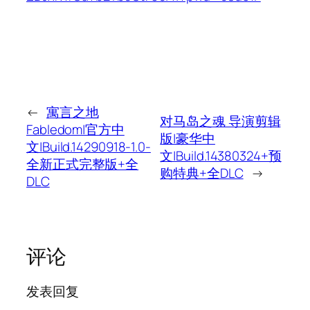
←
寓言之地
对马岛之魂 导演剪辑
Fabledom|官方中
版|豪华中
文|Build.14290918-1.0-
文|Build.14380324+预
全新正式完整版+全
购特典+全DLC
→
DLC
评论
发表回复