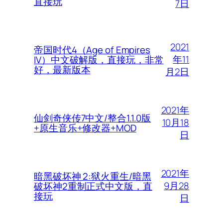
直接玩
7日
2021
帝国时代4（Age of Empires
年11
IV）中文破解版，直接玩，非常
好，最新版本
月2日
2021年
仙剑奇侠传7中文/整合1.1.0版
10月18
+原生音乐+修改器+MOD
日
2021年
暗黑破坏神 2:狱火重生/暗黑
9月28
破坏神2重制正式中文版，直
接玩
日