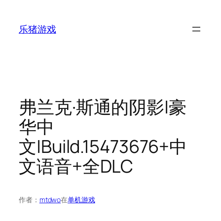
跳
至
乐猪游戏
内
容
弗兰克·斯通的阴影|豪
华中
文|Build.15473676+中
文语音+全DLC
作者：
mtdwo
在
单机游戏