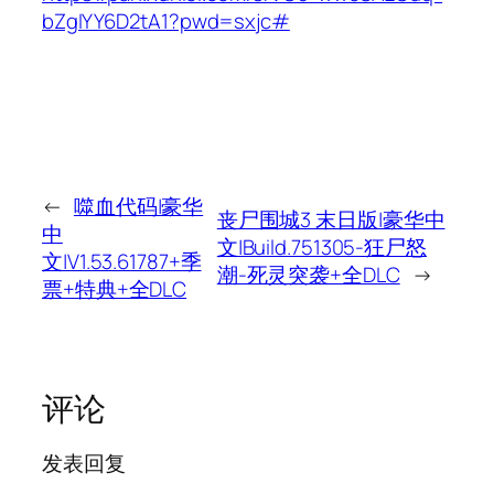
bZgIYY6D2tA1?pwd=sxjc#
←
噬血代码|豪华
丧尸围城3 末日版|豪华中
中
文|Build.751305-狂尸怒
文|V1.53.61787+季
潮-死灵突袭+全DLC
→
票+特典+全DLC
评论
发表回复