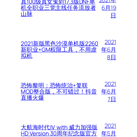
真100级真女鬼剑17.3版DNF单
6月19
机全职业三觉主线任务流放者
山脉
日
2021
2021新版黑色沙漠单机版2260
年6月
新职业+GM权限工具，不用虚
拟机
8日
2021
恐怖黎明：恐怖统治+复联
年6月
MOD整合版，不可错过！抖音
直播火爆
7日
2021
大航海时代Ⅳ with 威力加强版
年5月
HD Version 30周年纪念版官方