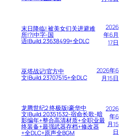
2026
末日降临! 被美女们关进避难
年6月
所!?|中字-国
语|Build.23638499+全DLC
17日
2026年6
巫塔战记|官方中
文|Build.23707515+全DLC
月15日
龙腾世纪2 终极版|豪华中
2026
文|Build.20351532-宿命长歌-暗
年6
影编年+整合高清材质+全职业最
月15
终装备+最强武器存档+修改器
日
+全DLC+原声全BGM