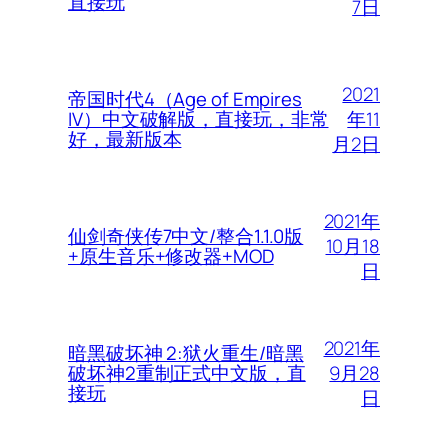
直接玩
7日
2021
帝国时代4（Age of Empires
年11
IV）中文破解版，直接玩，非常
好，最新版本
月2日
2021年
仙剑奇侠传7中文/整合1.1.0版
10月18
+原生音乐+修改器+MOD
日
2021年
暗黑破坏神 2:狱火重生/暗黑
9月28
破坏神2重制正式中文版，直
接玩
日