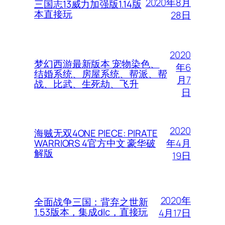
2020年8月
三国志13威力加强版1.14版
本直接玩
28日
2020
梦幻西游最新版本 宠物染色、
年6
结婚系统、房屋系统、帮派、帮
月7
战、比武、生死劫、飞升
日
2020
海贼无双4ONE PIECE: PIRATE
年4月
WARRIORS 4官方中文 豪华破
解版
19日
2020年
全面战争三国：背弃之世新
1.53版本，集成dlc，直接玩
4月17日