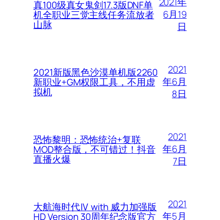
2021年
真100级真女鬼剑17.3版DNF单
6月19
机全职业三觉主线任务流放者
山脉
日
2021
2021新版黑色沙漠单机版2260
年6月
新职业+GM权限工具，不用虚
拟机
8日
2021
恐怖黎明：恐怖统治+复联
年6月
MOD整合版，不可错过！抖音
直播火爆
7日
2021
大航海时代Ⅳ with 威力加强版
年5月
HD Version 30周年纪念版官方