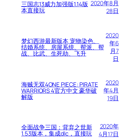
2020年8月
三国志13威力加强版1.14版
本直接玩
28日
2020
梦幻西游最新版本 宠物染色、
年6
结婚系统、房屋系统、帮派、帮
月7
战、比武、生死劫、飞升
日
2020
海贼无双4ONE PIECE: PIRATE
年4月
WARRIORS 4官方中文 豪华破
解版
19日
2020年
全面战争三国：背弃之世新
1.53版本，集成dlc，直接玩
4月17日