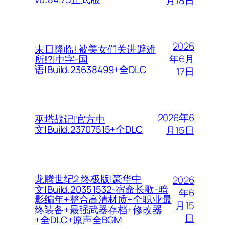
月18日
2026
末日降临! 被美女们关进避难
年6月
所!?|中字-国
语|Build.23638499+全DLC
17日
2026年6
巫塔战记|官方中
文|Build.23707515+全DLC
月15日
龙腾世纪2 终极版|豪华中
2026
文|Build.20351532-宿命长歌-暗
年6
影编年+整合高清材质+全职业最
月15
终装备+最强武器存档+修改器
日
+全DLC+原声全BGM