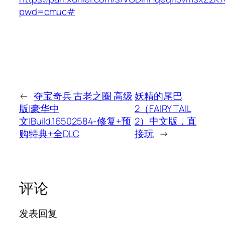
pwd=cmuc#
←
夺宝奇兵 古老之圈 高级
妖精的尾巴
版|豪华中
2（FAIRY TAIL
文|Build.16502584-修复+预
2）中文版，直
购特典+全DLC
接玩
→
评论
发表回复