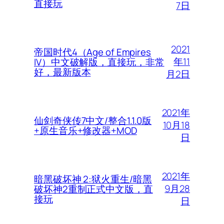
直接玩
7日
2021
帝国时代4（Age of Empires
年11
IV）中文破解版，直接玩，非常
好，最新版本
月2日
2021年
仙剑奇侠传7中文/整合1.1.0版
10月18
+原生音乐+修改器+MOD
日
2021年
暗黑破坏神 2:狱火重生/暗黑
9月28
破坏神2重制正式中文版，直
接玩
日