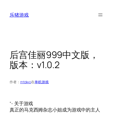
跳
至
乐猪游戏
内
容
后宫佳丽999中文版，
版本：v1.0.2
作者：
mtdwo
在
单机游戏
“- 关于游戏
真正的马克西姆杂志小姐成为游戏中的主人