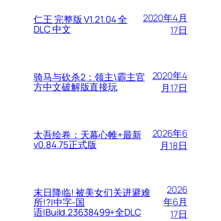
2020年4月
仁王 完整版 V1.21.04 全
DLC 中文
17日
2020年4
骑马与砍杀2：领主\霸主官
方中文破解版直接玩
月17日
2026年6
太吾绘卷：天幕心帷+最新
v0.84.75正式版
月18日
2026
末日降临! 被美女们关进避难
年6月
所!?|中字-国
语|Build.23638499+全DLC
17日