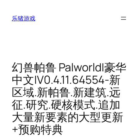
跳
至
乐猪游戏
内
容
幻兽帕鲁 Palworld|豪华
中文|V0.4.11.64554-新
区域.新帕鲁.新建筑.远
征.研究.硬核模式.追加
大量新要素的大型更新
+预购特典