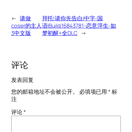
←
请做
拜托!请你先告白|中字-国
coser的主人
语|Build.16843781-恋意浮生-如
3中文版
梦初醒+全DLC
→
评论
发表回复
您的邮箱地址不会被公开。
必填项已用
*
标
注
评论
*