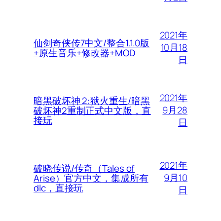
2021年
仙剑奇侠传7中文/整合1.1.0版
10月18
+原生音乐+修改器+MOD
日
2021年
暗黑破坏神 2:狱火重生/暗黑
9月28
破坏神2重制正式中文版，直
接玩
日
2021年
破晓传说/传奇（Tales of
9月10
Arise）官方中文，集成所有
dlc，直接玩
日