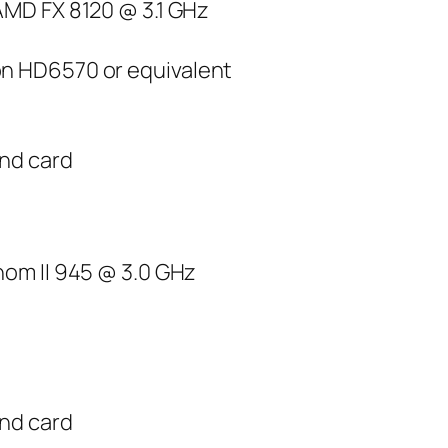
MD FX 8120 @ 3.1 GHz
n HD6570 or equivalent
nd card
om II 945 @ 3.0 GHz
nd card