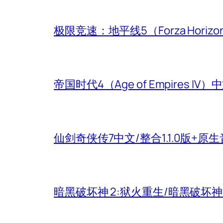
极限竞速：地平线5（Forza Hori
帝国时代4（Age of Empires
仙剑奇侠传7中文/整合1.1.0版+原
暗黑破坏神 2:狱火重生/暗黑破坏