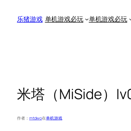
跳
至
乐猪游戏
单机游戏必玩
单机游戏必玩
内
容
米塔（MiSide）|v
作者：
mtdwo
在
单机游戏