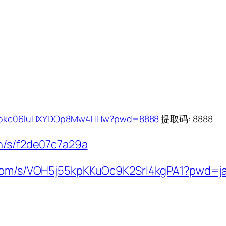
1m3okc06luHXYDOp8Mw4HHw?pwd=8888
提取码: 8888
cn/s/f2de07c7a29a
i.com/s/VOH5j55kpKKuOc9K2SrI4kgPA1?pwd=