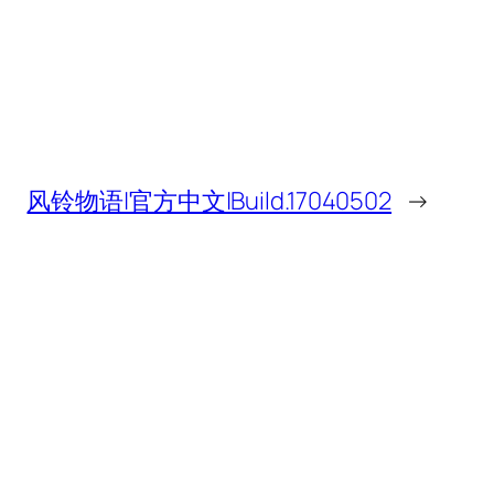
风铃物语|官方中文|Build.17040502
→