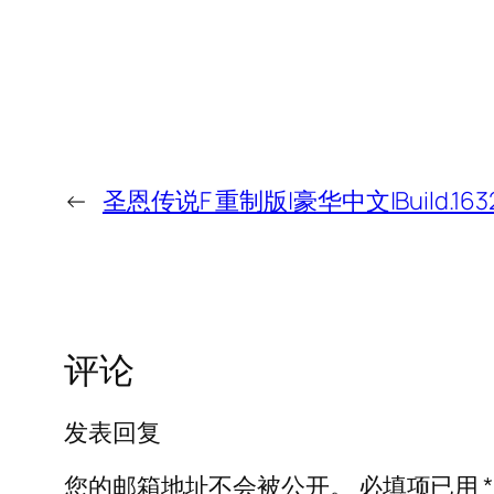
←
圣恩传说F 重制版|豪华中文|Build.16
评论
发表回复
您的邮箱地址不会被公开。
必填项已用
*