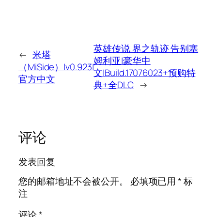
英雄传说 界之轨迹 告别塞
←
米塔
姆利亚|豪华中
（MiSide）|v0.923|
文|Build.17076023+预购特
官方中文
典+全DLC
→
评论
发表回复
您的邮箱地址不会被公开。
必填项已用
*
标
注
评论
*