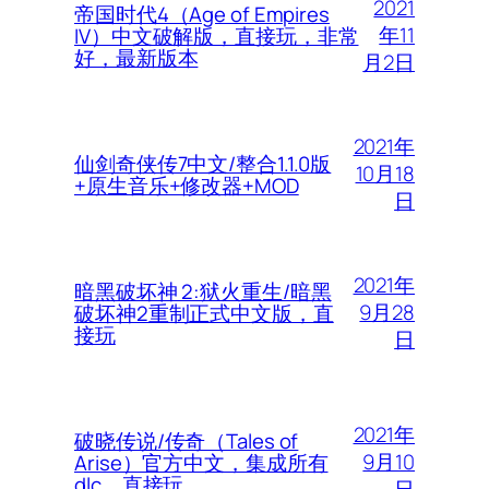
2021
帝国时代4（Age of Empires
年11
IV）中文破解版，直接玩，非常
好，最新版本
月2日
2021年
仙剑奇侠传7中文/整合1.1.0版
10月18
+原生音乐+修改器+MOD
日
2021年
暗黑破坏神 2:狱火重生/暗黑
9月28
破坏神2重制正式中文版，直
接玩
日
2021年
破晓传说/传奇（Tales of
9月10
Arise）官方中文，集成所有
dlc，直接玩