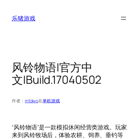
跳
至
乐猪游戏
内
容
风铃物语|官方中
文|Build.17040502
作者：
mtdwo
在
单机游戏
“风铃物语”是一款模拟休闲经营类游戏。玩家
来到风铃牧场后，体验农耕、饲养、垂钓等