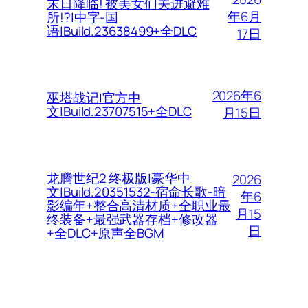
末日降临! 被美女们关进避难
年6月
所!?|中字-国
语|Build.23638499+全DLC
17日
2026年6
巫塔战记|官方中
文|Build.23707515+全DLC
月15日
龙腾世纪2 终极版|豪华中
2026
文|Build.20351532-宿命长歌-暗
年6
影编年+整合高清材质+全职业最
月15
终装备+最强武器存档+修改器
日
+全DLC+原声全BGM