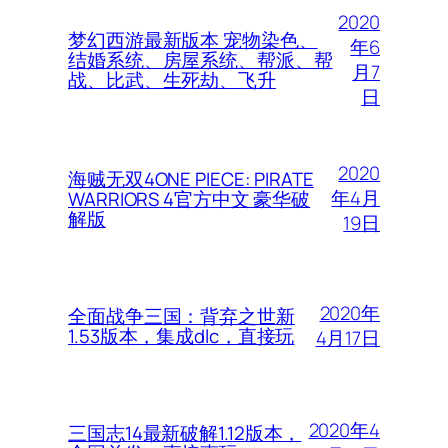
2020
梦幻西游最新版本 宠物染色、
年6
结婚系统、房屋系统、帮派、帮
月7
战、比武、生死劫、飞升
日
2020
海贼无双4ONE PIECE: PIRATE
年4月
WARRIORS 4官方中文 豪华破
解版
19日
2020年
全面战争三国：背弃之世新
1.53版本，集成dlc，直接玩
4月17日
2020年4
三国志14最新破解1.12版本，