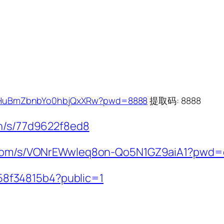
1JclHuBmZbnbYo0hbjQxXRw?pwd=8888
提取码: 8888
cn/s/77d9622f8ed8
ei.com/s/VONrEWwleq8on-Qo5N1GZ9aiA1?pwd
758f34815b4?public=1