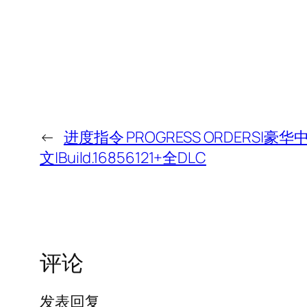
←
进度指令 PROGRESS ORDERS|豪华
文|Build.16856121+全DLC
评论
发表回复