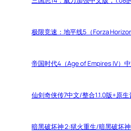
三国志14：威力加强中文版，1.0
极限竞速：地平线5（Forza Hori
帝国时代4（Age of Empires
仙剑奇侠传7中文/整合1.1.0版+原
暗黑破坏神 2:狱火重生/暗黑破坏