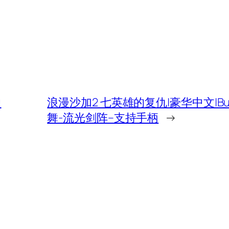
中
浪漫沙加2 七英雄的复仇|豪华中文|Buil
舞-流光剑阵–支持手柄
→