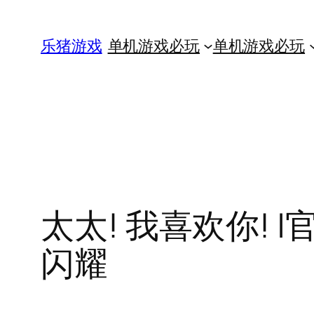
跳
至
乐猪游戏
单机游戏必玩
单机游戏必玩
内
容
太太! 我喜欢你! |官
闪耀