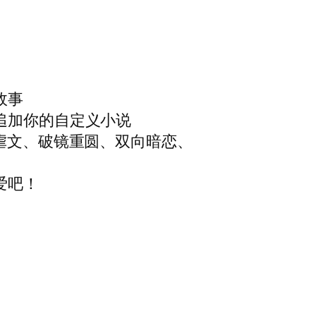
故事
追加你的自定义小说
、虐文、破镜重圆、双向暗恋、
爱吧！