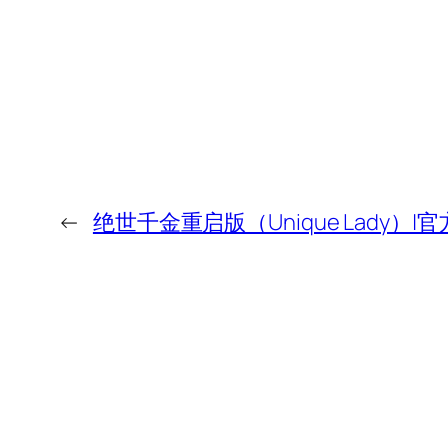
←
绝世千金重启版（Unique Lady）|