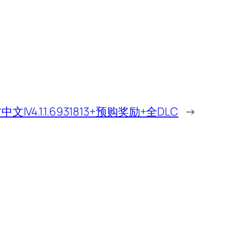
|V4.1.1.6931813+预购奖励+全DLC
→