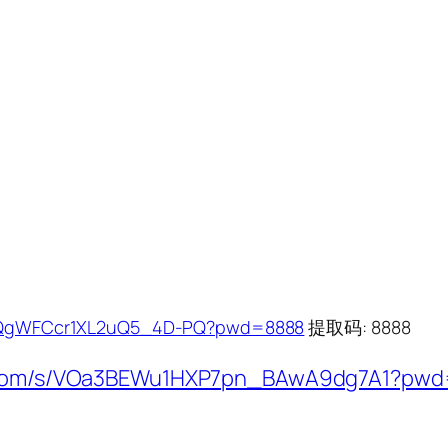
1q3QgWFCcr1XL2uQ5_4D-PQ?pwd=8888
提取码: 8888
ei.com/s/VOa3BEWu1HXP7pn_BAwA9dg7A1?pw