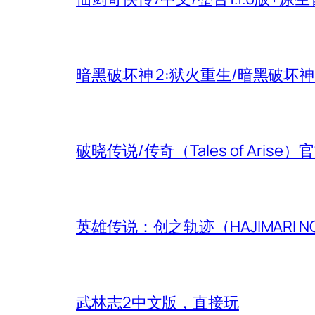
暗黑破坏神 2:狱火重生/暗黑破坏
破晓传说/传奇（Tales of Aris
英雄传说：创之轨迹（HAJIMARI N
武林志2中文版，直接玩