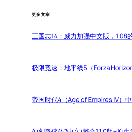
更多文章
三国志14：威力加强中文版，1.0
极限竞速：地平线5（Forza Hori
帝国时代4（Age of Empires
仙剑奇侠传7中文/整合1.1.0版+原