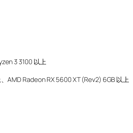
yzen 3 3100 以上
上、AMD Radeon RX 5600 XT (Rev2) 6GB 以上