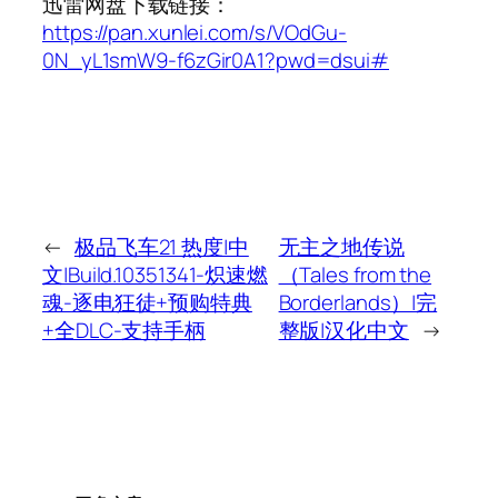
迅雷网盘下载链接：
https://pan.xunlei.com/s/VOdGu-
0N_yL1smW9-f6zGir0A1?pwd=dsui#
←
极品飞车21 热度|中
无主之地传说
文|Build.10351341-炽速燃
（Tales from the
魂-逐电狂徒+预购特典
Borderlands）|完
+全DLC-支持手柄
整版|汉化中文
→