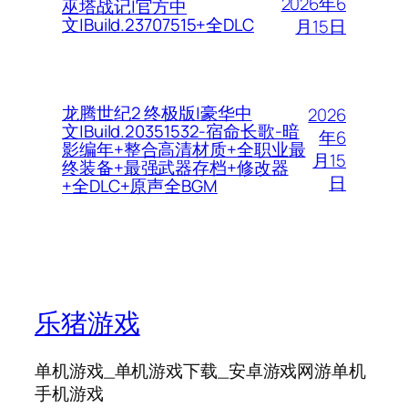
2026年6
巫塔战记|官方中
文|Build.23707515+全DLC
月15日
龙腾世纪2 终极版|豪华中
2026
文|Build.20351532-宿命长歌-暗
年6
影编年+整合高清材质+全职业最
月15
终装备+最强武器存档+修改器
日
+全DLC+原声全BGM
乐猪游戏
单机游戏_单机游戏下载_安卓游戏网游单机
手机游戏