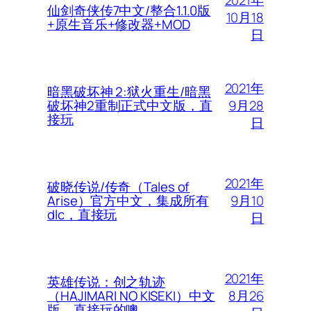
仙剑奇侠传7中文/整合1.1.0版
10月18
+原生音乐+修改器+MOD
日
2021年
暗黑破坏神 2:狱火重生/暗黑
9月28
破坏神2重制正式中文版，直
接玩
日
2021年
破晓传说/传奇（Tales of
9月10
Arise）官方中文，集成所有
dlc，直接玩
日
2021年
英雄传说：创之轨迹
8月26
（HAJIMARI NO KISEKI）中文
版，直接玩的噢