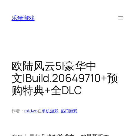
跳
至
乐猪游戏
内
容
欧陆风云5|豪华中
文|Build.20649710+预
购特典+全DLC
作者：
mtdwo
在
单机游戏
, 
热门游戏