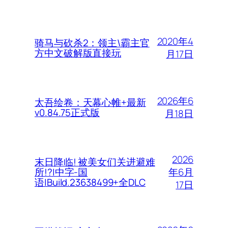
2020年4
骑马与砍杀2：领主\霸主官
方中文破解版直接玩
月17日
2026年6
太吾绘卷：天幕心帷+最新
v0.84.75正式版
月18日
2026
末日降临! 被美女们关进避难
年6月
所!?|中字-国
语|Build.23638499+全DLC
17日