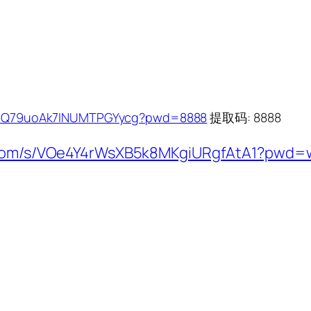
1WEIQ79uoAk7INUMTPGYycg?pwd=8888
提取码: 8888
ei.com/s/VOe4Y4rWsXB5k8MKgiURgfAtA1?pw