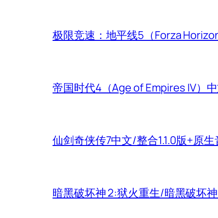
极限竞速：地平线5（Forza Hori
帝国时代4（Age of Empires
仙剑奇侠传7中文/整合1.1.0版+原
暗黑破坏神 2:狱火重生/暗黑破坏