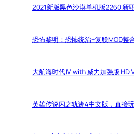
2021新版黑色沙漠单机版2260 
恐怖黎明：恐怖统治+复联MOD整
大航海时代Ⅳ with 威力加强版 HD
英雄传说闪之轨迹4中文版，直接