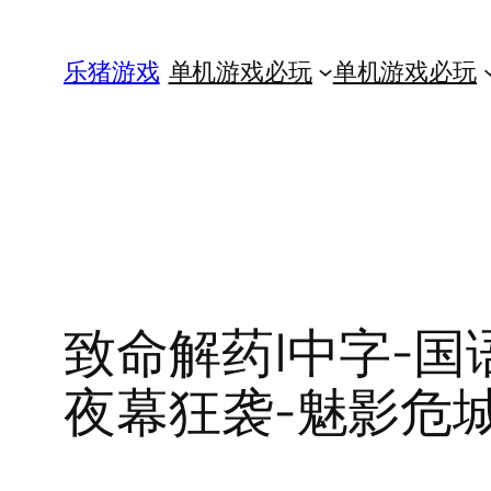
跳
至
乐猪游戏
单机游戏必玩
单机游戏必玩
内
容
致命解药|中字-国语
夜幕狂袭-魅影危城