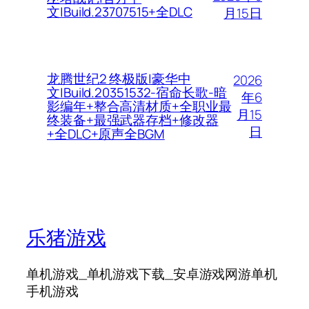
文|Build.23707515+全DLC
月15日
龙腾世纪2 终极版|豪华中
2026
文|Build.20351532-宿命长歌-暗
年6
影编年+整合高清材质+全职业最
月15
终装备+最强武器存档+修改器
日
+全DLC+原声全BGM
乐猪游戏
单机游戏_单机游戏下载_安卓游戏网游单机
手机游戏