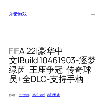
跳
至
乐猪游戏
内
容
FIFA 22|豪华中
文|Build.10461903-逐梦
绿茵-王座争冠-传奇球
员+全DLC-支持手柄
作者：
mtdwo
在
单机游戏
, 
热门游戏