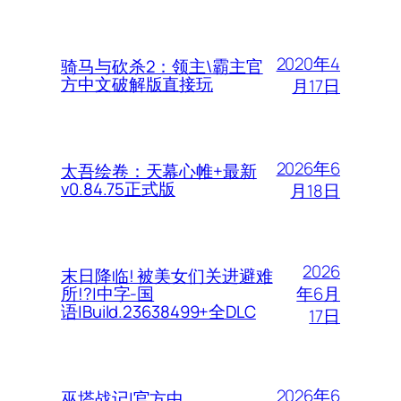
2020年4
骑马与砍杀2：领主\霸主官
方中文破解版直接玩
月17日
2026年6
太吾绘卷：天幕心帷+最新
v0.84.75正式版
月18日
2026
末日降临! 被美女们关进避难
年6月
所!?|中字-国
语|Build.23638499+全DLC
17日
2026年6
巫塔战记|官方中