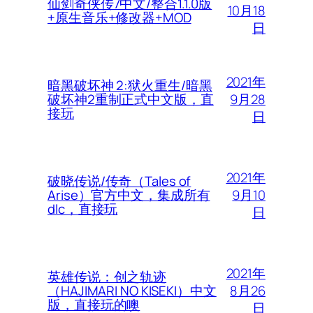
仙剑奇侠传7中文/整合1.1.0版
10月18
+原生音乐+修改器+MOD
日
2021年
暗黑破坏神 2:狱火重生/暗黑
9月28
破坏神2重制正式中文版，直
接玩
日
2021年
破晓传说/传奇（Tales of
9月10
Arise）官方中文，集成所有
dlc，直接玩
日
2021年
英雄传说：创之轨迹
8月26
（HAJIMARI NO KISEKI）中文
版，直接玩的噢
日