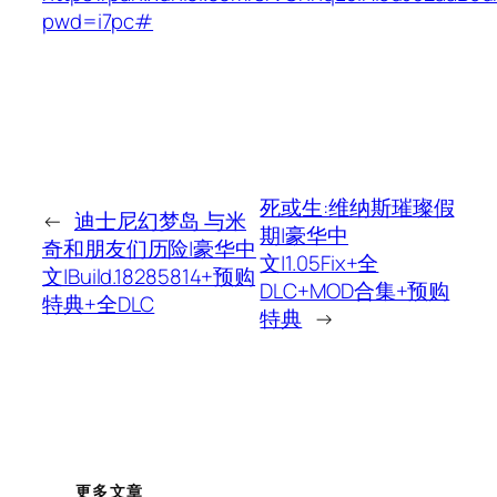
pwd=i7pc#
死或生:维纳斯璀璨假
←
迪士尼幻梦岛 与米
期|豪华中
奇和朋友们历险|豪华中
文|1.05Fix+全
文|Build.18285814+预购
DLC+MOD合集+预购
特典+全DLC
特典
→
更多文章