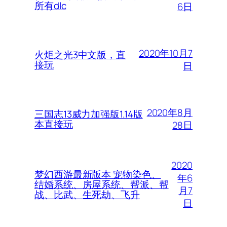
所有dlc
6日
2020年10月7
火炬之光3中文版，直
接玩
日
2020年8月
三国志13威力加强版1.14版
本直接玩
28日
2020
梦幻西游最新版本 宠物染色、
年6
结婚系统、房屋系统、帮派、帮
月7
战、比武、生死劫、飞升
日