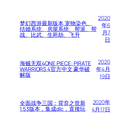
2020
梦幻西游最新版本 宠物染色、
年6
结婚系统、房屋系统、帮派、帮
月7
战、比武、生死劫、飞升
日
2020
海贼无双4ONE PIECE: PIRATE
年4月
WARRIORS 4官方中文 豪华破
解版
19日
2020年
全面战争三国：背弃之世新
1.53版本，集成dlc，直接玩
4月17日