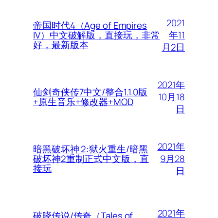
2021
帝国时代4（Age of Empires
年11
IV）中文破解版，直接玩，非常
好，最新版本
月2日
2021年
仙剑奇侠传7中文/整合1.1.0版
10月18
+原生音乐+修改器+MOD
日
2021年
暗黑破坏神 2:狱火重生/暗黑
9月28
破坏神2重制正式中文版，直
接玩
日
2021年
破晓传说/传奇（Tales of