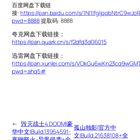
百度网盘下载链
接:
https://pan.baidu.com/s/1NI1lfgljqqbNtrC9wJo
pwd=8888
提取码: 8888
夸克网盘下载链接：
https://pan.quark.cn/s/f2dfd3d06015
迅雷网盘下载链接：
https://pan.xunlei.com/s/VOkGu6wKn23cq9wGM
pwd=ahq5#
←
毁灭战士4 DOOM|豪
孤山独影|官方中
华中文|Build.13954591-
文|Build.21638108+全
寒钢怒火-异界侵袭+全