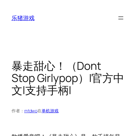
跳
至
乐猪游戏
内
容
暴走甜心！（Dont
Stop Girlypop）|官方中
文|支持手柄|
作者：
mtdwo
在
单机游戏