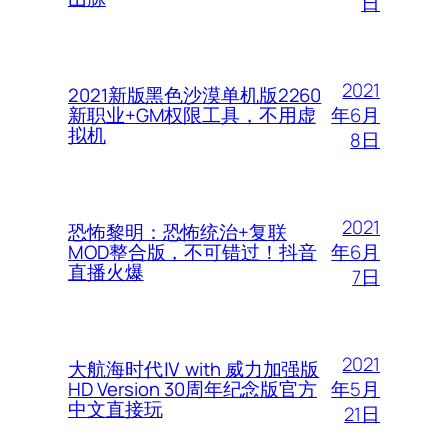
日
2021
2021新版黑色沙漠单机版2260
年6月
新职业+GM权限工具，不用虚
拟机
8日
2021
恐怖黎明：恐怖统治+复联
年6月
MOD整合版，不可错过！抖音
直播火爆
7日
2021
大航海时代Ⅳ with 威力加强版
年5月
HD Version 30周年纪念版官方
中文直接玩
21日