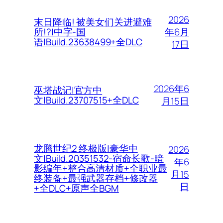
2026
末日降临! 被美女们关进避难
年6月
所!?|中字-国
语|Build.23638499+全DLC
17日
2026年6
巫塔战记|官方中
文|Build.23707515+全DLC
月15日
龙腾世纪2 终极版|豪华中
2026
文|Build.20351532-宿命长歌-暗
年6
影编年+整合高清材质+全职业最
月15
终装备+最强武器存档+修改器
日
+全DLC+原声全BGM