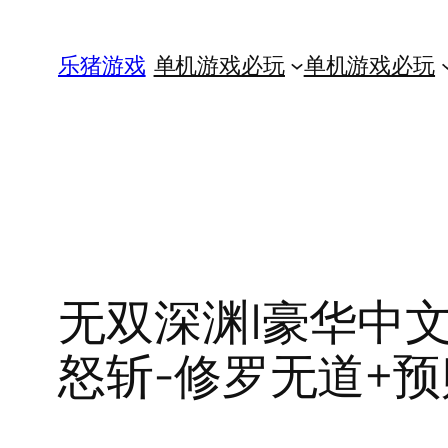
跳
至
乐猪游戏
单机游戏必玩
单机游戏必玩
内
容
无双深渊|豪华中文|V
怒斩-修罗无道+预