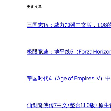
更多文章
三国志14：威力加强中文版，1.0
极限竞速：地平线5（Forza Hori
帝国时代4（Age of Empires
仙剑奇侠传7中文/整合1.1.0版+原