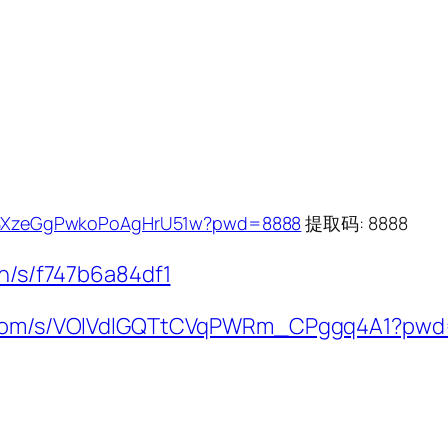
1ukBXzeGgPwkoPoAgHrU51w?pwd=8888
提取码: 8888
cn/s/f747b6a84df1
ei.com/s/VOlVdlGQTtCVqPWRm_CPggq4A1?pw