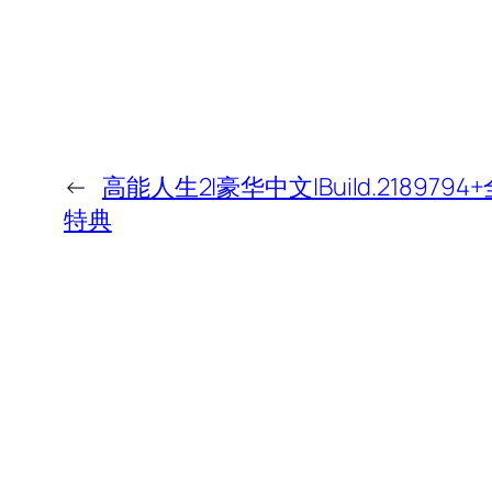
←
高能人生2|豪华中文|Build.2189794
特典