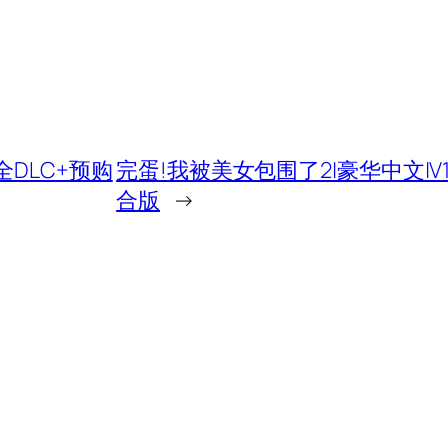
+全DLC+预购
完蛋!我被美女包围了2|豪华中文|V1.
合版
→