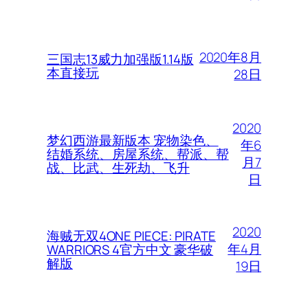
2020年8月
三国志13威力加强版1.14版
本直接玩
28日
2020
梦幻西游最新版本 宠物染色、
年6
结婚系统、房屋系统、帮派、帮
月7
战、比武、生死劫、飞升
日
2020
海贼无双4ONE PIECE: PIRATE
年4月
WARRIORS 4官方中文 豪华破
解版
19日