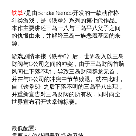
铁拳
7是由Bandai Namco开发的一款动作格
斗类游戏，是《铁拳》系列的第七代作品。
本作主要讲述三岛一八与三岛平八父子之间
的仇恨由来，并解释三岛一族恶魔基因的来
源。
游戏剧情承接《铁拳6》后，世界卷入以三岛
财阀与G公司之间的冲突，由于三岛财阀首脑
风间仁下落不明，导致三岛财阀群龙无首，
并在与G公司的冲突中节节败退。就在此时，
自《铁拳5》之后下落不明的三岛平八出现，
并重新宣告对三岛财阀的所有权，同时向全
世界宣布召开铁拳锦标赛。
最低配置:
需要 64 位处理器和操作系统