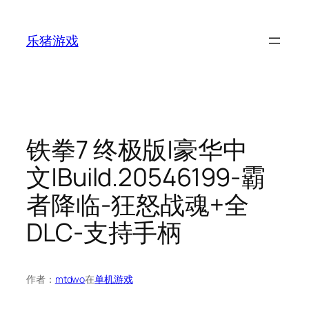
跳
至
乐猪游戏
内
容
铁拳7 终极版|豪华中
文|Build.20546199-霸
者降临-狂怒战魂+全
DLC-支持手柄
作者：
mtdwo
在
单机游戏