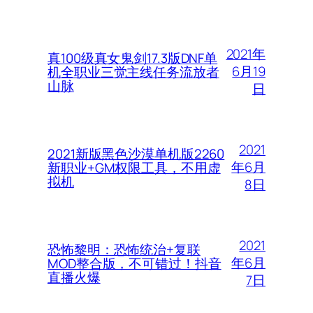
2021年
真100级真女鬼剑17.3版DNF单
6月19
机全职业三觉主线任务流放者
山脉
日
2021
2021新版黑色沙漠单机版2260
年6月
新职业+GM权限工具，不用虚
拟机
8日
2021
恐怖黎明：恐怖统治+复联
年6月
MOD整合版，不可错过！抖音
直播火爆
7日