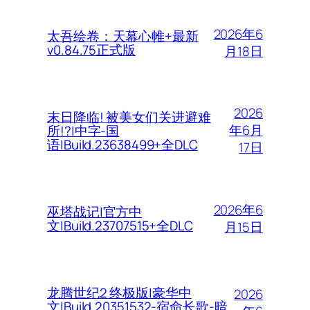
2026年6
太吾绘卷：天幕心帷+最新
v0.84.75正式版
月18日
2026
末日降临! 被美女们关进避难
年6月
所!?|中字-国
语|Build.23638499+全DLC
17日
2026年6
巫塔战记|官方中
文|Build.23707515+全DLC
月15日
龙腾世纪2 终极版|豪华中
2026
文|Build.20351532-宿命长歌-暗