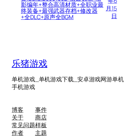
年6
影编年+整合高清材质+全职业最
月15
终装备+最强武器存档+修改器
日
+全DLC+原声全BGM
乐猪游戏
单机游戏_单机游戏下载_安卓游戏网游单机
手机游戏
博客
事件
关于
商店
常见问题
样板
作者
主题