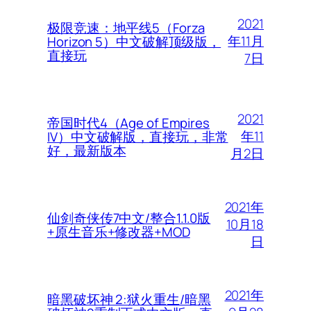
2021
极限竞速：地平线5（Forza
年11月
Horizon 5）中文破解顶级版，
直接玩
7日
2021
帝国时代4（Age of Empires
年11
IV）中文破解版，直接玩，非常
好，最新版本
月2日
2021年
仙剑奇侠传7中文/整合1.1.0版
10月18
+原生音乐+修改器+MOD
日
2021年
暗黑破坏神 2:狱火重生/暗黑