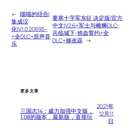
←
喵喵的结合|
要塞十字军东征 决定版|官方
集成汉
中文|V2.6+军士与雌狮DLC-
化|V1.0.20695-
兵临城下-铁血誓约+全
+全DLC+原声音
DLC+修改器
→
乐
更多文章
2021年
三国志14：威力加强中文版，
12月11
1.08的版本，最新版，直接玩
日