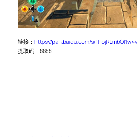
链接：
https://pan.baidu.com/s/1I-ojRLmbOI1w4
提取码：8888