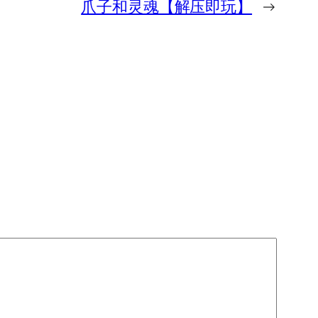
爪子和灵魂【解压即玩】
→